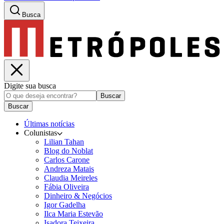
Busca
Digite sua busca
Buscar
Buscar
Últimas notícias
Colunistas
Lilian Tahan
Blog do Noblat
Carlos Carone
Andreza Matais
Claudia Meireles
Fábia Oliveira
Dinheiro & Negócios
Igor Gadelha
Ilca Maria Estevão
Isadora Teixeira