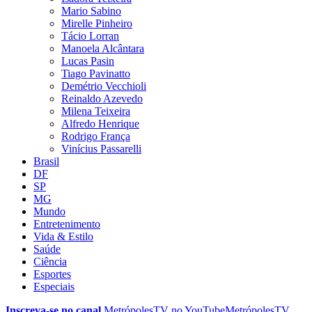
Mario Sabino
Mirelle Pinheiro
Tácio Lorran
Manoela Alcântara
Lucas Pasin
Tiago Pavinatto
Demétrio Vecchioli
Reinaldo Azevedo
Milena Teixeira
Alfredo Henrique
Rodrigo França
Vinícius Passarelli
Brasil
DF
SP
MG
Mundo
Entretenimento
Vida & Estilo
Saúde
Ciência
Esportes
Especiais
Inscreva-se no canal
MetrópolesTV no
YouTube
MetrópolesTV