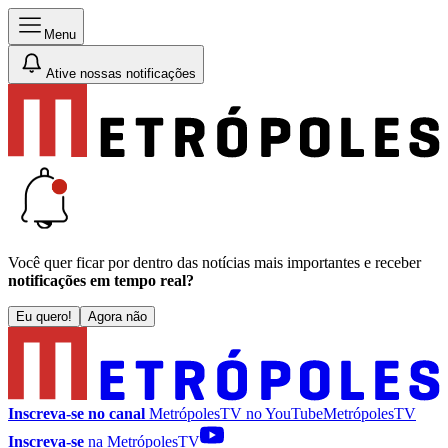
Menu
Ative nossas notificações
Você quer ficar por dentro das notícias mais importantes e receber
notificações em tempo real?
Eu quero!
Agora não
Inscreva-se no canal
MetrópolesTV no
YouTube
MetrópolesTV
Inscreva-se
na MetrópolesTV