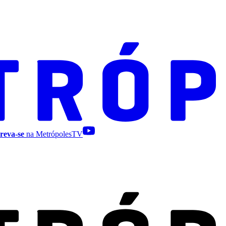
reva-se
na MetrópolesTV