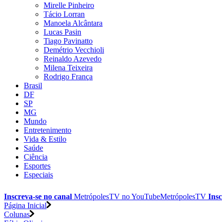
Mirelle Pinheiro
Tácio Lorran
Manoela Alcântara
Lucas Pasin
Tiago Pavinatto
Demétrio Vecchioli
Reinaldo Azevedo
Milena Teixeira
Rodrigo França
Brasil
DF
SP
MG
Mundo
Entretenimento
Vida & Estilo
Saúde
Ciência
Esportes
Especiais
Inscreva-se no canal
MetrópolesTV no
YouTube
MetrópolesTV
Insc
Página Inicial
Colunas