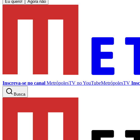
Eu quero!
Agora não
Inscreva-se no canal
MetrópolesTV no
YouTube
MetrópolesTV
Insc
Busca