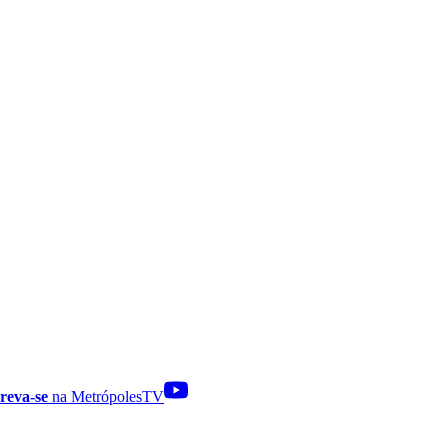
reva-se
na MetrópolesTV