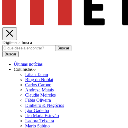
Digite sua busca
Buscar
Buscar
Últimas notícias
Colunistas
Lilian Tahan
Blog do Noblat
Carlos Carone
Andreza Matais
Claudia Meireles
Fábia Oliveira
Dinheiro & Negócios
Igor Gadelha
Ilca Maria Estevão
Isadora Teixeira
Mario Sabino