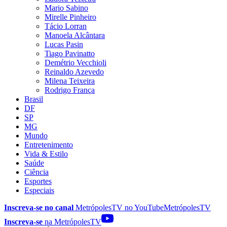
Mario Sabino
Mirelle Pinheiro
Tácio Lorran
Manoela Alcântara
Lucas Pasin
Tiago Pavinatto
Demétrio Vecchioli
Reinaldo Azevedo
Milena Teixeira
Rodrigo França
Brasil
DF
SP
MG
Mundo
Entretenimento
Vida & Estilo
Saúde
Ciência
Esportes
Especiais
Inscreva-se no canal
MetrópolesTV no
YouTube
MetrópolesTV
Inscreva-se
na MetrópolesTV