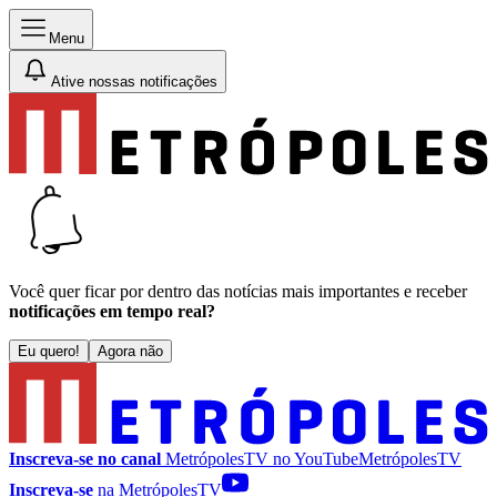
Menu
Ative nossas notificações
Você quer ficar por dentro das notícias mais importantes e receber
notificações em tempo real?
Eu quero!
Agora não
Inscreva-se no canal
MetrópolesTV no
YouTube
MetrópolesTV
Inscreva-se
na MetrópolesTV