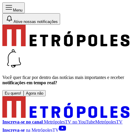
Menu
Ative nossas notificações
Você quer ficar por dentro das notícias mais importantes e receber
notificações em tempo real?
Eu quero!
Agora não
Inscreva-se no canal
MetrópolesTV no
YouTube
MetrópolesTV
Inscreva-se
na MetrópolesTV