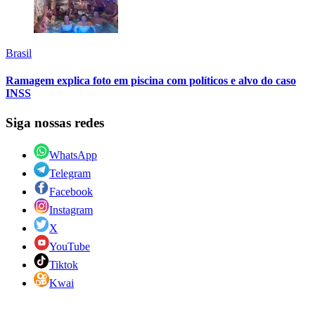
Brasil
Ramagem explica foto em piscina com políticos e alvo do caso
INSS
Siga nossas redes
WhatsApp
Telegram
Facebook
Instagram
X
YouTube
Tiktok
Kwai