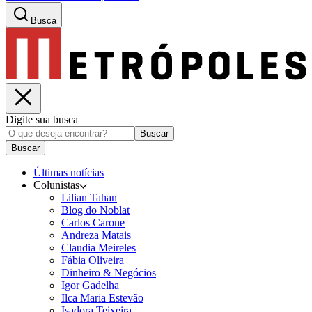
Busca
Digite sua busca
Buscar
Buscar
Últimas notícias
Colunistas
Lilian Tahan
Blog do Noblat
Carlos Carone
Andreza Matais
Claudia Meireles
Fábia Oliveira
Dinheiro & Negócios
Igor Gadelha
Ilca Maria Estevão
Isadora Teixeira