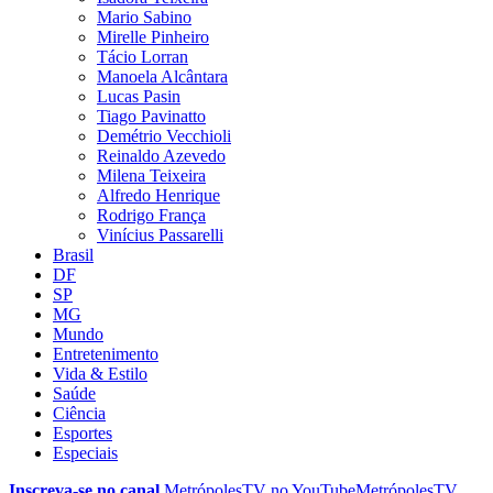
Mario Sabino
Mirelle Pinheiro
Tácio Lorran
Manoela Alcântara
Lucas Pasin
Tiago Pavinatto
Demétrio Vecchioli
Reinaldo Azevedo
Milena Teixeira
Alfredo Henrique
Rodrigo França
Vinícius Passarelli
Brasil
DF
SP
MG
Mundo
Entretenimento
Vida & Estilo
Saúde
Ciência
Esportes
Especiais
Inscreva-se no canal
MetrópolesTV no
YouTube
MetrópolesTV