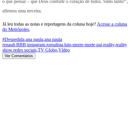
o que pensar – que Deus conforte o coração de todos. Sinto tanto!”,
afirmou uma terceira.
Já leu todas as notas e reportagens da coluna hoje?
Acesse a coluna
do Metrópoles
.
#Despedida
,
ana paula
,
ana paula
renault
,
BBB
,
instagram
,
jornalista
,
luto
,
morre
,
morte
,
pai
,
reality
,
reality
show
,
redes sociais
,
TV Globo
,
Vídeo
Ver Comentários