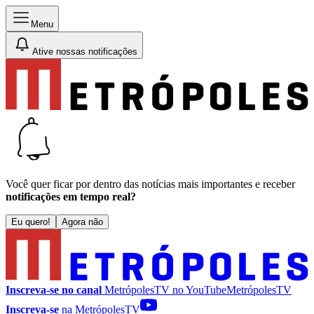
Menu
Ative nossas notificações
Você quer ficar por dentro das notícias mais importantes e receber
notificações em tempo real?
Eu quero!
Agora não
Inscreva-se no canal
MetrópolesTV no
YouTube
MetrópolesTV
Inscreva-se
na MetrópolesTV