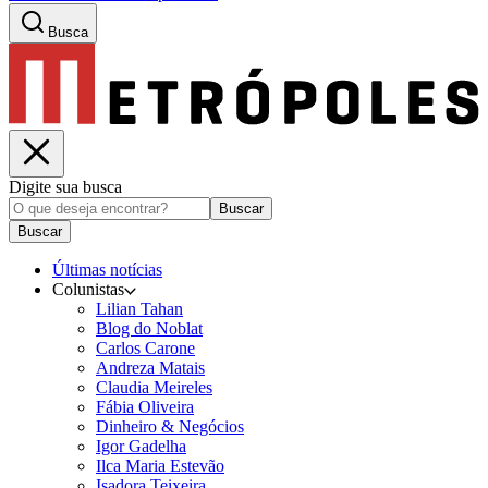
Busca
Digite sua busca
Buscar
Buscar
Últimas notícias
Colunistas
Lilian Tahan
Blog do Noblat
Carlos Carone
Andreza Matais
Claudia Meireles
Fábia Oliveira
Dinheiro & Negócios
Igor Gadelha
Ilca Maria Estevão
Isadora Teixeira