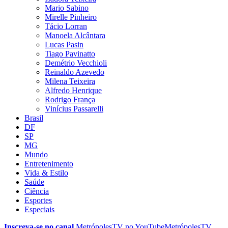
Mario Sabino
Mirelle Pinheiro
Tácio Lorran
Manoela Alcântara
Lucas Pasin
Tiago Pavinatto
Demétrio Vecchioli
Reinaldo Azevedo
Milena Teixeira
Alfredo Henrique
Rodrigo França
Vinícius Passarelli
Brasil
DF
SP
MG
Mundo
Entretenimento
Vida & Estilo
Saúde
Ciência
Esportes
Especiais
Inscreva-se no canal
MetrópolesTV no
YouTube
MetrópolesTV