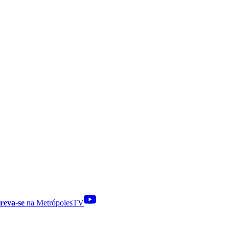
reva-se
na MetrópolesTV