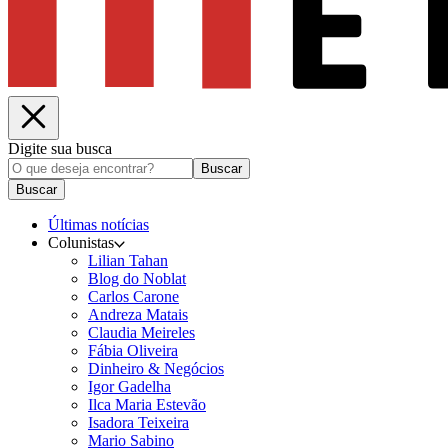
Digite sua busca
Buscar
Buscar
Últimas notícias
Colunistas
Lilian Tahan
Blog do Noblat
Carlos Carone
Andreza Matais
Claudia Meireles
Fábia Oliveira
Dinheiro & Negócios
Igor Gadelha
Ilca Maria Estevão
Isadora Teixeira
Mario Sabino