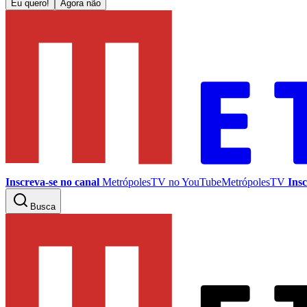
Eu quero!
Agora não
Inscreva-se no canal
MetrópolesTV no
YouTube
MetrópolesTV
Insc
Busca