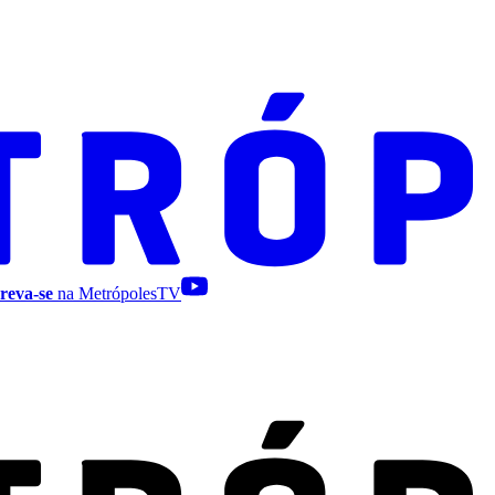
reva-se
na MetrópolesTV