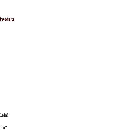
iveira
Leia!
nho”