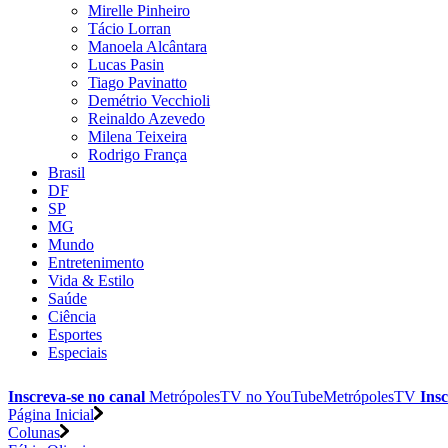
Mirelle Pinheiro
Tácio Lorran
Manoela Alcântara
Lucas Pasin
Tiago Pavinatto
Demétrio Vecchioli
Reinaldo Azevedo
Milena Teixeira
Rodrigo França
Brasil
DF
SP
MG
Mundo
Entretenimento
Vida & Estilo
Saúde
Ciência
Esportes
Especiais
Inscreva-se no canal
MetrópolesTV no
YouTube
MetrópolesTV
Insc
Página Inicial
Colunas