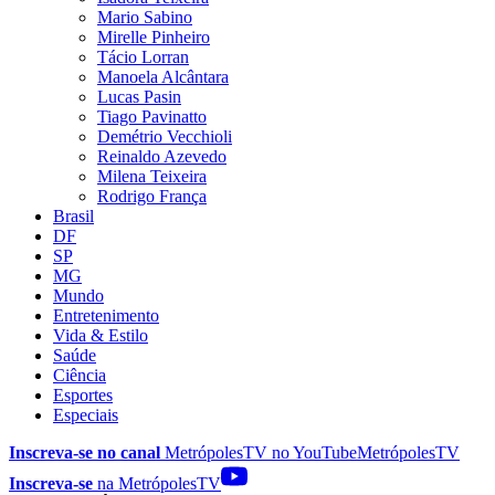
Mario Sabino
Mirelle Pinheiro
Tácio Lorran
Manoela Alcântara
Lucas Pasin
Tiago Pavinatto
Demétrio Vecchioli
Reinaldo Azevedo
Milena Teixeira
Rodrigo França
Brasil
DF
SP
MG
Mundo
Entretenimento
Vida & Estilo
Saúde
Ciência
Esportes
Especiais
Inscreva-se no canal
MetrópolesTV no
YouTube
MetrópolesTV
Inscreva-se
na MetrópolesTV