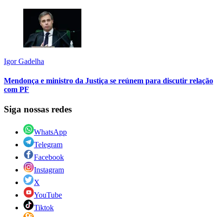
Igor Gadelha
Mendonça e ministro da Justiça se reúnem para discutir relação
com PF
Siga nossas redes
WhatsApp
Telegram
Facebook
Instagram
X
YouTube
Tiktok