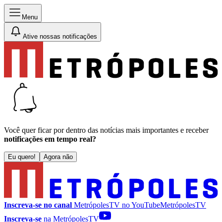
Menu
Ative nossas notificações
Você quer ficar por dentro das notícias mais importantes e receber
notificações em tempo real?
Eu quero!
Agora não
Inscreva-se no canal
MetrópolesTV no
YouTube
MetrópolesTV
Inscreva-se
na MetrópolesTV