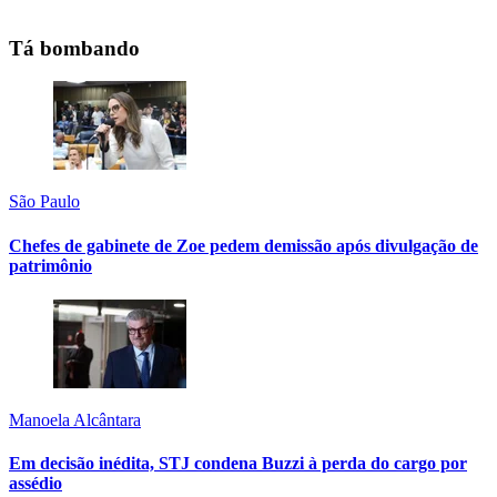
Tá bombando
São Paulo
Chefes de gabinete de Zoe pedem demissão após divulgação de
patrimônio
Manoela Alcântara
Em decisão inédita, STJ condena Buzzi à perda do cargo por
assédio