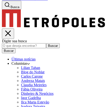
Busca
Digite sua busca
Buscar
Buscar
Últimas notícias
Colunistas
Lilian Tahan
Blog do Noblat
Carlos Carone
Andreza Matais
Claudia Meireles
Fábia Oliveira
Dinheiro & Negócios
Igor Gadelha
Ilca Maria Estevão
Isadora Teixeira