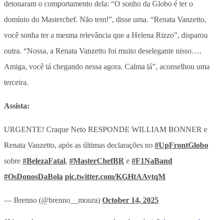
detonaram o comportamento dela: “O sonho da Globo é ter o
domínio do Masterchef. Não tem!”, disse uma. “Renata Vanzetto,
você sonha ter a mesma relevância que a Helena Rizzo”, disparou
outra. “Nossa, a Renata Vanzetto foi muito deselegante nisso….
Amiga, você tá chegando nessa agora. Calma lá”, aconselhou uma
terceira.
Assista:
URGENTE! Craque Neto RESPONDE WILLIAM BONNER e
Renata Vanzetto, após as últimas declarações no
#UpFrontGlobo
sobre
#BelezaFatal
,
#MasterChefBR
e
#F1NaBand
#OsDonosDaBola
pic.twitter.com/KGHtAAytqM
— Brenno (@brenno__moura)
October 14, 2025