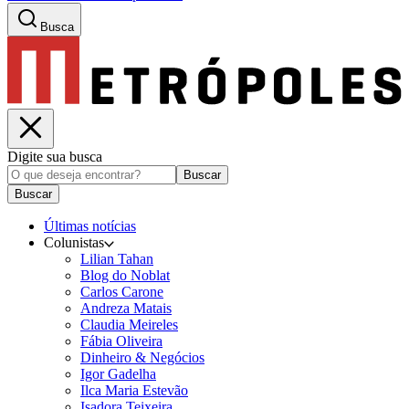
Busca
Digite sua busca
Buscar
Buscar
Últimas notícias
Colunistas
Lilian Tahan
Blog do Noblat
Carlos Carone
Andreza Matais
Claudia Meireles
Fábia Oliveira
Dinheiro & Negócios
Igor Gadelha
Ilca Maria Estevão
Isadora Teixeira