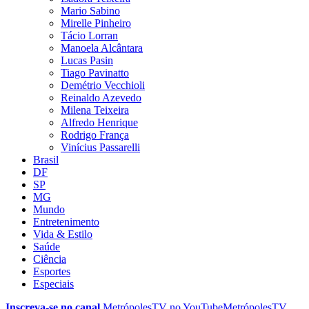
Mario Sabino
Mirelle Pinheiro
Tácio Lorran
Manoela Alcântara
Lucas Pasin
Tiago Pavinatto
Demétrio Vecchioli
Reinaldo Azevedo
Milena Teixeira
Alfredo Henrique
Rodrigo França
Vinícius Passarelli
Brasil
DF
SP
MG
Mundo
Entretenimento
Vida & Estilo
Saúde
Ciência
Esportes
Especiais
Inscreva-se no canal
MetrópolesTV no
YouTube
MetrópolesTV