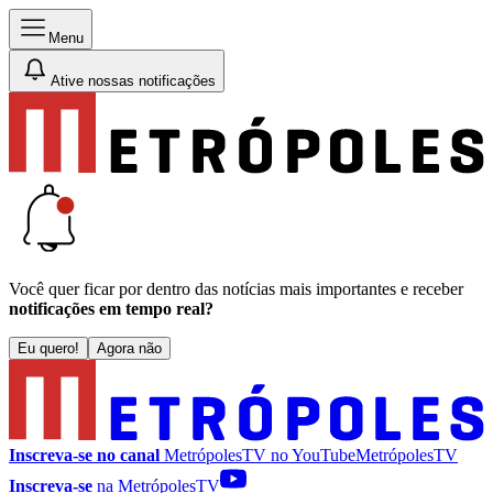
Menu
Ative nossas notificações
Você quer ficar por dentro das notícias mais importantes e receber
notificações em tempo real?
Eu quero!
Agora não
Inscreva-se no canal
MetrópolesTV no
YouTube
MetrópolesTV
Inscreva-se
na MetrópolesTV