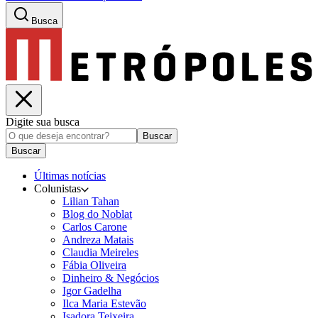
Busca
Digite sua busca
Buscar
Buscar
Últimas notícias
Colunistas
Lilian Tahan
Blog do Noblat
Carlos Carone
Andreza Matais
Claudia Meireles
Fábia Oliveira
Dinheiro & Negócios
Igor Gadelha
Ilca Maria Estevão
Isadora Teixeira