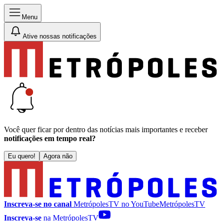
Menu
Ative nossas notificações
Você quer ficar por dentro das notícias mais importantes e receber
notificações em tempo real?
Eu quero!
Agora não
Inscreva-se no canal
MetrópolesTV no
YouTube
MetrópolesTV
Inscreva-se
na MetrópolesTV