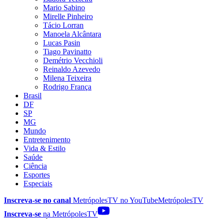
Mario Sabino
Mirelle Pinheiro
Tácio Lorran
Manoela Alcântara
Lucas Pasin
Tiago Pavinatto
Demétrio Vecchioli
Reinaldo Azevedo
Milena Teixeira
Rodrigo França
Brasil
DF
SP
MG
Mundo
Entretenimento
Vida & Estilo
Saúde
Ciência
Esportes
Especiais
Inscreva-se no canal
MetrópolesTV no
YouTube
MetrópolesTV
Inscreva-se
na MetrópolesTV