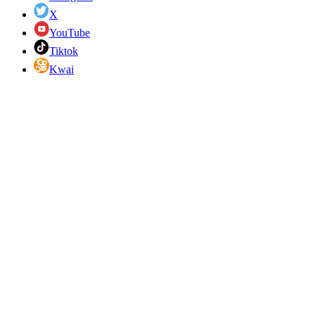
X
YouTube
Tiktok
Kwai