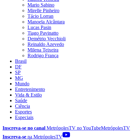
Mario Sabino
Mirelle Pinheiro
Tácio Lorran
Manoela Alcântara
Lucas Pasin
Tiago Pavinatto
Demétrio Vecchioli
Reinaldo Azevedo
Milena Teixeira
Rodrigo França
Brasil
DF
SP
MG
Mundo
Entretenimento
Vida & Estilo
Saúde
Ciência
Esportes
Especiais
Inscreva-se no canal
MetrópolesTV no
YouTube
MetrópolesTV
Inscreva-se
na MetrópolesTV