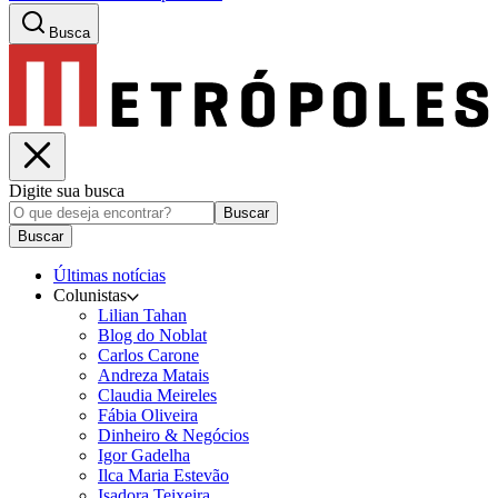
Busca
Digite sua busca
Buscar
Buscar
Últimas notícias
Colunistas
Lilian Tahan
Blog do Noblat
Carlos Carone
Andreza Matais
Claudia Meireles
Fábia Oliveira
Dinheiro & Negócios
Igor Gadelha
Ilca Maria Estevão
Isadora Teixeira