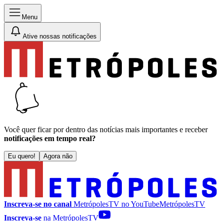
Menu
Ative nossas notificações
Você quer ficar por dentro das notícias mais importantes e receber
notificações em tempo real?
Eu quero!
Agora não
Inscreva-se no canal
MetrópolesTV no
YouTube
MetrópolesTV
Inscreva-se
na MetrópolesTV