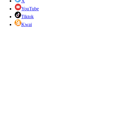
X
YouTube
Tiktok
Kwai