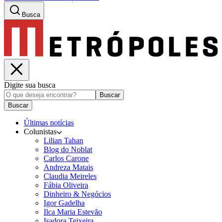
Busca
Digite sua busca
Buscar
Buscar
Últimas notícias
Colunistas
Lilian Tahan
Blog do Noblat
Carlos Carone
Andreza Matais
Claudia Meireles
Fábia Oliveira
Dinheiro & Negócios
Igor Gadelha
Ilca Maria Estevão
Isadora Teixeira