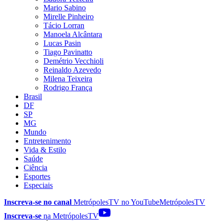
Mario Sabino
Mirelle Pinheiro
Tácio Lorran
Manoela Alcântara
Lucas Pasin
Tiago Pavinatto
Demétrio Vecchioli
Reinaldo Azevedo
Milena Teixeira
Rodrigo França
Brasil
DF
SP
MG
Mundo
Entretenimento
Vida & Estilo
Saúde
Ciência
Esportes
Especiais
Inscreva-se no canal
MetrópolesTV no
YouTube
MetrópolesTV
Inscreva-se
na MetrópolesTV