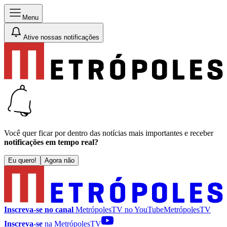
Menu
Ative nossas notificações
Você quer ficar por dentro das notícias mais importantes e receber
notificações em tempo real?
Eu quero!
Agora não
Inscreva-se no canal
MetrópolesTV no
YouTube
MetrópolesTV
Inscreva-se
na MetrópolesTV