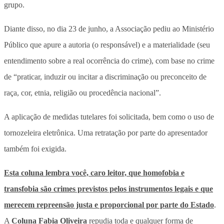
grupo.
Diante disso, no dia 23 de junho, a Associação pediu ao Ministério
Público que apure a autoria (o responsável) e a materialidade (seu
entendimento sobre a real ocorrência do crime), com base no crime
de “praticar, induzir ou incitar a discriminação ou preconceito de
raça, cor, etnia, religião ou procedência nacional”.
A aplicação de medidas tutelares foi solicitada, bem como o uso de
tornozeleira eletrônica. Uma retratação por parte do apresentador
também foi exigida.
Esta coluna lembra você, caro leitor, que homofobia e
transfobia são crimes previstos pelos instrumentos legais e que
merecem repreensão justa e proporcional por parte do Estado
.
A
Coluna Fabia Oliveira
repudia toda e qualquer forma de