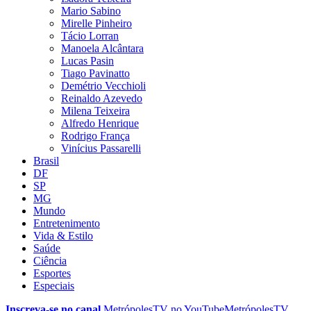
Mario Sabino
Mirelle Pinheiro
Tácio Lorran
Manoela Alcântara
Lucas Pasin
Tiago Pavinatto
Demétrio Vecchioli
Reinaldo Azevedo
Milena Teixeira
Alfredo Henrique
Rodrigo França
Vinícius Passarelli
Brasil
DF
SP
MG
Mundo
Entretenimento
Vida & Estilo
Saúde
Ciência
Esportes
Especiais
Inscreva-se no canal
MetrópolesTV no
YouTube
MetrópolesTV