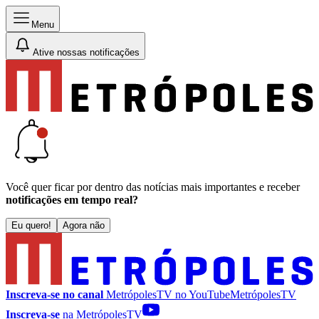
Menu
Ative nossas notificações
Você quer ficar por dentro das notícias mais importantes e receber
notificações em tempo real?
Eu quero!
Agora não
Inscreva-se no canal
MetrópolesTV no
YouTube
MetrópolesTV
Inscreva-se
na MetrópolesTV