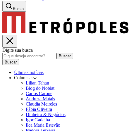
Busca
Digite sua busca
Buscar
Buscar
Últimas notícias
Colunistas
Lilian Tahan
Blog do Noblat
Carlos Carone
Andreza Matais
Claudia Meireles
Fábia Oliveira
Dinheiro & Negócios
Igor Gadelha
Ilca Maria Estevão
Isadora Teixeira