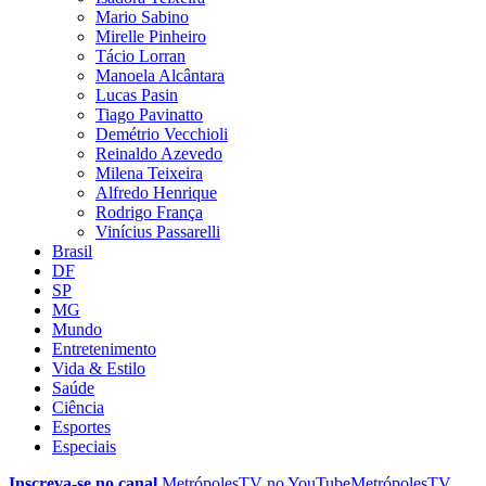
Mario Sabino
Mirelle Pinheiro
Tácio Lorran
Manoela Alcântara
Lucas Pasin
Tiago Pavinatto
Demétrio Vecchioli
Reinaldo Azevedo
Milena Teixeira
Alfredo Henrique
Rodrigo França
Vinícius Passarelli
Brasil
DF
SP
MG
Mundo
Entretenimento
Vida & Estilo
Saúde
Ciência
Esportes
Especiais
Inscreva-se no canal
MetrópolesTV no
YouTube
MetrópolesTV