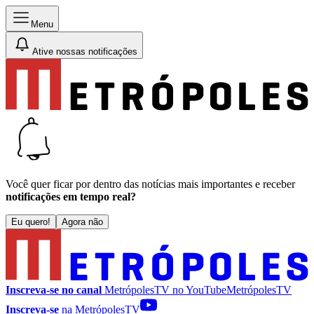
Menu
Ative nossas notificações
Você quer ficar por dentro das notícias mais importantes e receber
notificações em tempo real?
Eu quero!
Agora não
Inscreva-se no canal
MetrópolesTV no
YouTube
MetrópolesTV
Inscreva-se
na MetrópolesTV