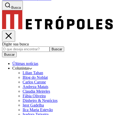
Busca
Digite sua busca
Buscar
Buscar
Últimas notícias
Colunistas
Lilian Tahan
Blog do Noblat
Carlos Carone
Andreza Matais
Claudia Meireles
Fábia Oliveira
Dinheiro & Negócios
Igor Gadelha
Ilca Maria Estevão
Isadora Teixeira