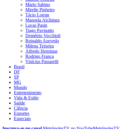
Mario Sabino
Mirelle Pinheiro
Tácio Lorran
Manoela Alcântara
Lucas Pasin
Tiago Pavinatto
Demétrio Vecchioli
Reinaldo Azevedo
Milena Teixeira
Alfredo Henrique
Rodrigo França
Vinícius Passarelli
Brasil
DF
SP
MG
Mundo
Entretenimento
Vida & Estilo
Saúde
Ciência
Esportes
Especiais
Inscreva-se no canal
MetrópolesTV no
YouTube
MetrópolesTV