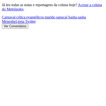
Já leu todas as notas e reportagens da coluna hoje?
Acesse a coluna
do Metrópoles
.
Carnaval
,
crítica
,
evangélicos
,
marido
,
sapucaí
,
Sasha
,
sasha
Meneghel
,
treta
,
Twitter
Ver Comentários