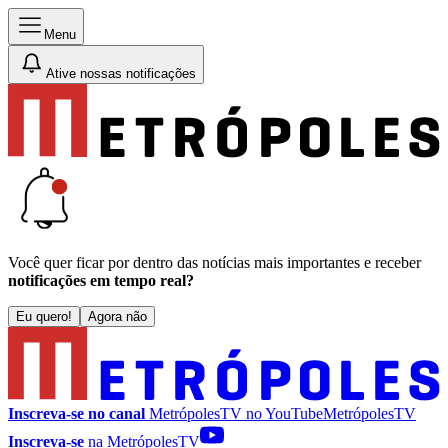
Menu
Ative nossas notificações
Você quer ficar por dentro das notícias mais importantes e receber
notificações em tempo real?
Eu quero!
Agora não
Inscreva-se no canal
MetrópolesTV no
YouTube
MetrópolesTV
Inscreva-se
na MetrópolesTV