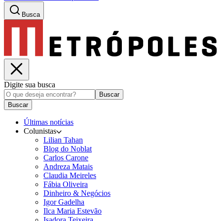
Busca
Digite sua busca
Buscar
Buscar
Últimas notícias
Colunistas
Lilian Tahan
Blog do Noblat
Carlos Carone
Andreza Matais
Claudia Meireles
Fábia Oliveira
Dinheiro & Negócios
Igor Gadelha
Ilca Maria Estevão
Isadora Teixeira