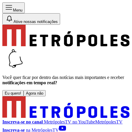
Menu
Ative nossas notificações
Você quer ficar por dentro das notícias mais importantes e receber
notificações em tempo real?
Eu quero!
Agora não
Inscreva-se no canal
MetrópolesTV no
YouTube
MetrópolesTV
Inscreva-se
na MetrópolesTV