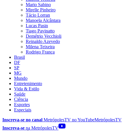
Mario Sabino
Mirelle Pinheiro
Tácio Lorran
Manoela Alcântara
Lucas Pasin
Tiago Pavinatto
Demétrio Vecchioli
Reinaldo Azevedo
Milena Teixeira
Rodrigo França
Brasil
DF
SP
MG
Mundo
Entretenimento
Vida & Estilo
Saúde
Ciência
Esportes
Especiais
Inscreva-se no canal
MetrópolesTV no
YouTube
MetrópolesTV
Inscreva-se
na MetrópolesTV