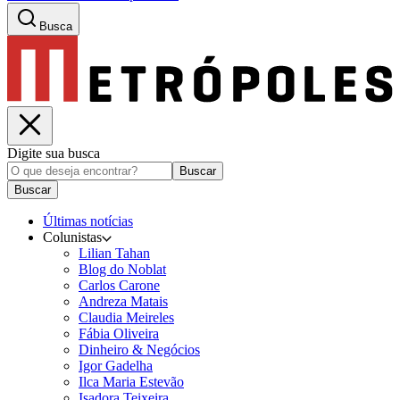
Busca
Digite sua busca
Buscar
Buscar
Últimas notícias
Colunistas
Lilian Tahan
Blog do Noblat
Carlos Carone
Andreza Matais
Claudia Meireles
Fábia Oliveira
Dinheiro & Negócios
Igor Gadelha
Ilca Maria Estevão
Isadora Teixeira