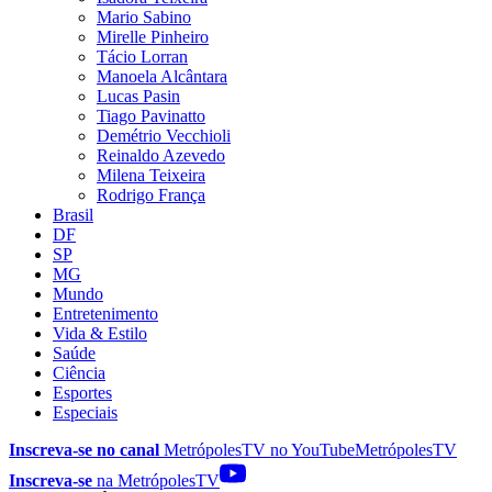
Mario Sabino
Mirelle Pinheiro
Tácio Lorran
Manoela Alcântara
Lucas Pasin
Tiago Pavinatto
Demétrio Vecchioli
Reinaldo Azevedo
Milena Teixeira
Rodrigo França
Brasil
DF
SP
MG
Mundo
Entretenimento
Vida & Estilo
Saúde
Ciência
Esportes
Especiais
Inscreva-se no canal
MetrópolesTV no
YouTube
MetrópolesTV
Inscreva-se
na MetrópolesTV