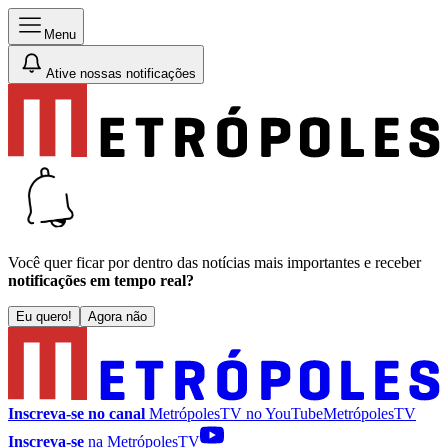
Menu
Ative nossas notificações
Você quer ficar por dentro das notícias mais importantes e receber
notificações em tempo real?
Eu quero!
Agora não
Inscreva-se no canal
MetrópolesTV no
YouTube
MetrópolesTV
Inscreva-se
na MetrópolesTV