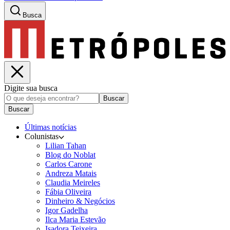
Busca
Digite sua busca
Buscar
Buscar
Últimas notícias
Colunistas
Lilian Tahan
Blog do Noblat
Carlos Carone
Andreza Matais
Claudia Meireles
Fábia Oliveira
Dinheiro & Negócios
Igor Gadelha
Ilca Maria Estevão
Isadora Teixeira