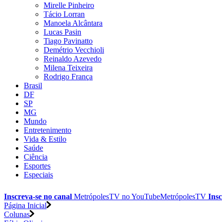
Mirelle Pinheiro
Tácio Lorran
Manoela Alcântara
Lucas Pasin
Tiago Pavinatto
Demétrio Vecchioli
Reinaldo Azevedo
Milena Teixeira
Rodrigo França
Brasil
DF
SP
MG
Mundo
Entretenimento
Vida & Estilo
Saúde
Ciência
Esportes
Especiais
Inscreva-se no canal
MetrópolesTV no
YouTube
MetrópolesTV
Insc
Página Inicial
Colunas