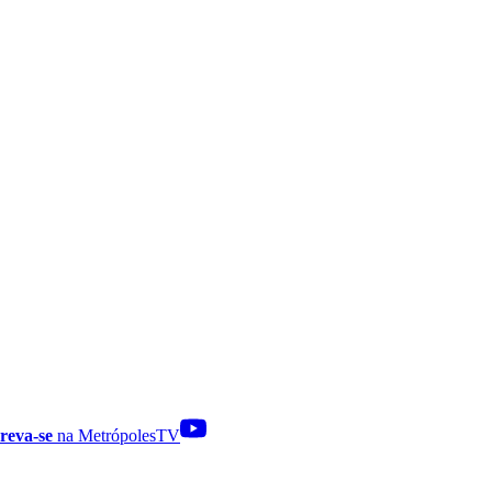
reva-se
na MetrópolesTV