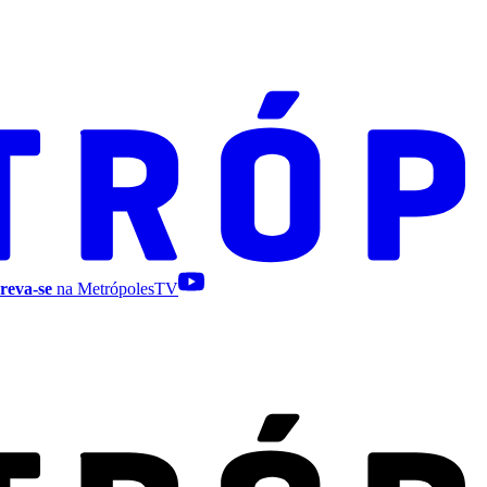
reva-se
na MetrópolesTV