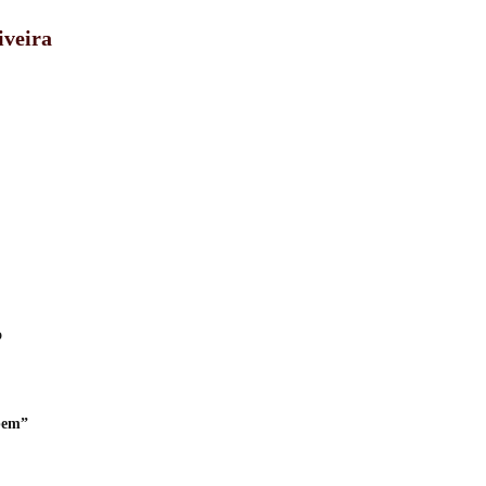
iveira
o
 bem”