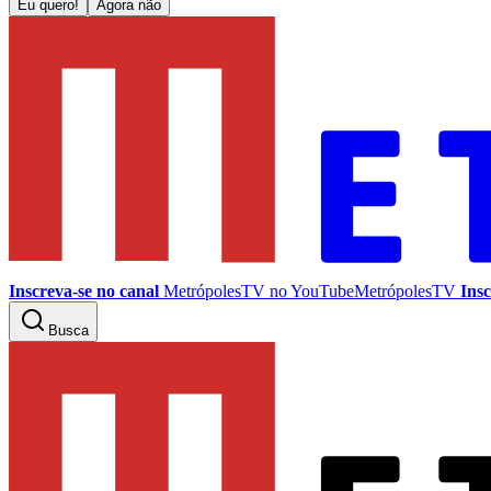
Eu quero!
Agora não
Inscreva-se no canal
MetrópolesTV no
YouTube
MetrópolesTV
Insc
Busca