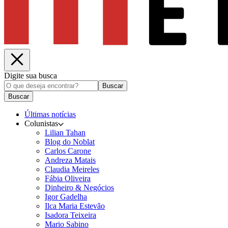
Digite sua busca
Buscar
Buscar
Últimas notícias
Colunistas
Lilian Tahan
Blog do Noblat
Carlos Carone
Andreza Matais
Claudia Meireles
Fábia Oliveira
Dinheiro & Negócios
Igor Gadelha
Ilca Maria Estevão
Isadora Teixeira
Mario Sabino