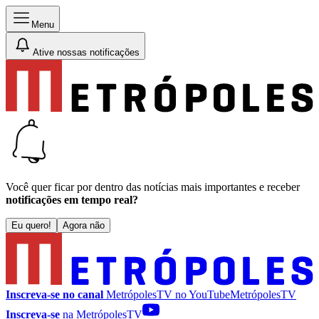
Menu
Ative nossas notificações
Você quer ficar por dentro das notícias mais importantes e receber
notificações em tempo real?
Eu quero!
Agora não
Inscreva-se no canal
MetrópolesTV no
YouTube
MetrópolesTV
Inscreva-se
na MetrópolesTV