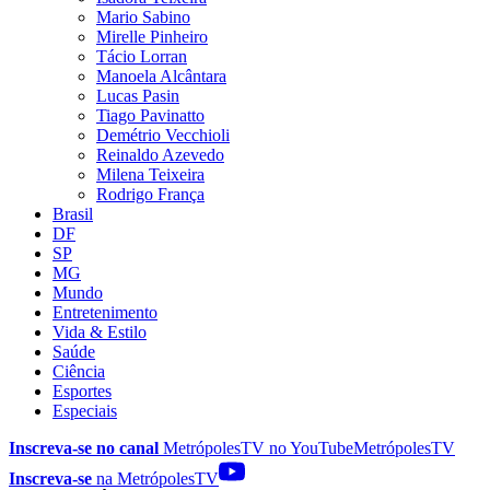
Mario Sabino
Mirelle Pinheiro
Tácio Lorran
Manoela Alcântara
Lucas Pasin
Tiago Pavinatto
Demétrio Vecchioli
Reinaldo Azevedo
Milena Teixeira
Rodrigo França
Brasil
DF
SP
MG
Mundo
Entretenimento
Vida & Estilo
Saúde
Ciência
Esportes
Especiais
Inscreva-se no canal
MetrópolesTV no
YouTube
MetrópolesTV
Inscreva-se
na MetrópolesTV