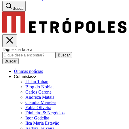
Busca
Digite sua busca
Buscar
Buscar
Últimas notícias
Colunistas
Lilian Tahan
Blog do Noblat
Carlos Carone
Andreza Matais
Claudia Meireles
Fábia Oliveira
Dinheiro & Negócios
Igor Gadelha
Ilca Maria Estevão
Isadora Teixeira