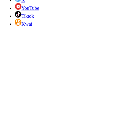
X
YouTube
Tiktok
Kwai