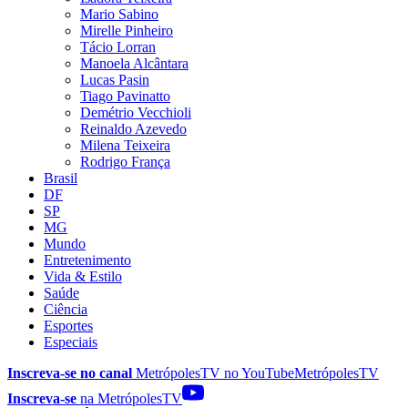
Mario Sabino
Mirelle Pinheiro
Tácio Lorran
Manoela Alcântara
Lucas Pasin
Tiago Pavinatto
Demétrio Vecchioli
Reinaldo Azevedo
Milena Teixeira
Rodrigo França
Brasil
DF
SP
MG
Mundo
Entretenimento
Vida & Estilo
Saúde
Ciência
Esportes
Especiais
Inscreva-se no canal
MetrópolesTV no
YouTube
MetrópolesTV
Inscreva-se
na MetrópolesTV