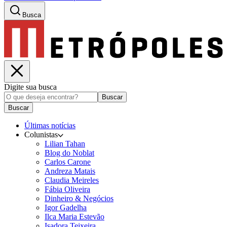
Busca
Digite sua busca
Buscar
Buscar
Últimas notícias
Colunistas
Lilian Tahan
Blog do Noblat
Carlos Carone
Andreza Matais
Claudia Meireles
Fábia Oliveira
Dinheiro & Negócios
Igor Gadelha
Ilca Maria Estevão
Isadora Teixeira