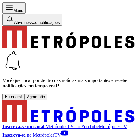
Menu
Ative nossas notificações
Você quer ficar por dentro das notícias mais importantes e receber
notificações em tempo real?
Eu quero!
Agora não
Inscreva-se no canal
MetrópolesTV no
YouTube
MetrópolesTV
Inscreva-se
na MetrópolesTV