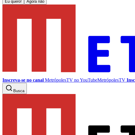
Eu quero!
Agora não
Inscreva-se no canal
MetrópolesTV no
YouTube
MetrópolesTV
Insc
Busca