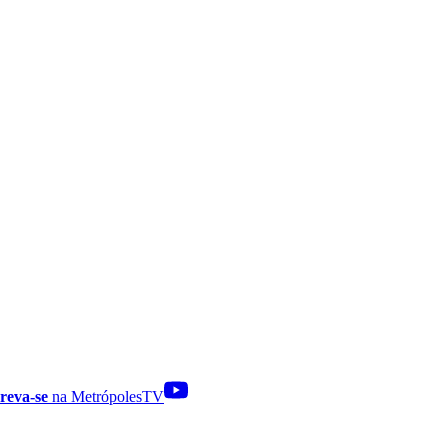
reva-se
na MetrópolesTV