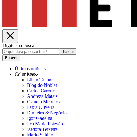
Digite sua busca
Buscar
Buscar
Últimas notícias
Colunistas
Lilian Tahan
Blog do Noblat
Carlos Carone
Andreza Matais
Claudia Meireles
Fábia Oliveira
Dinheiro & Negócios
Igor Gadelha
Ilca Maria Estevão
Isadora Teixeira
Mario Sabino