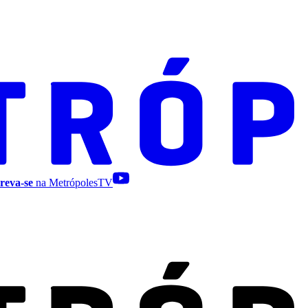
reva-se
na MetrópolesTV