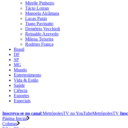
Mirelle Pinheiro
Tácio Lorran
Manoela Alcântara
Lucas Pasin
Tiago Pavinatto
Demétrio Vecchioli
Reinaldo Azevedo
Milena Teixeira
Rodrigo França
Brasil
DF
SP
MG
Mundo
Entretenimento
Vida & Estilo
Saúde
Ciência
Esportes
Especiais
Inscreva-se no canal
MetrópolesTV no
YouTube
MetrópolesTV
Insc
Página Inicial
Colunas