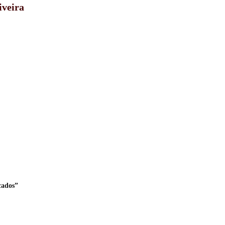
iveira
cados”