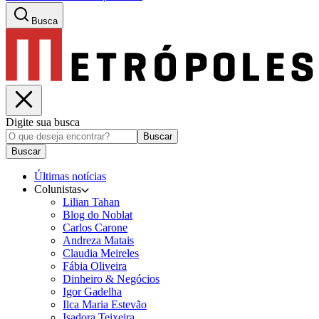
Busca
Digite sua busca
Buscar
Buscar
Últimas notícias
Colunistas
Lilian Tahan
Blog do Noblat
Carlos Carone
Andreza Matais
Claudia Meireles
Fábia Oliveira
Dinheiro & Negócios
Igor Gadelha
Ilca Maria Estevão
Isadora Teixeira