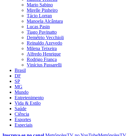
Mario Sabino
Mirelle Pinheiro
Tácio Lorran
Manoela Alcântara
Lucas Pasin
Tiago Pavinatto
Demétrio Vecchioli
Reinaldo Azevedo
Milena Teixeira
Alfredo Henrique
Rodrigo França
Vinícius Passarelli
Brasil
DF
SP
MG
Mundo
Entretenimento
Vida & Estilo
Saúde
Ciência
Esportes
Especiais
Inscreva-se no canal
MetrópolesTV no
YouTube
MetrópolesTV