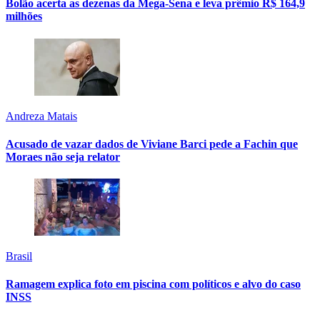
Bolão acerta as dezenas da Mega-Sena e leva prêmio R$ 164,9
milhões
Andreza Matais
Acusado de vazar dados de Viviane Barci pede a Fachin que
Moraes não seja relator
Brasil
Ramagem explica foto em piscina com políticos e alvo do caso
INSS