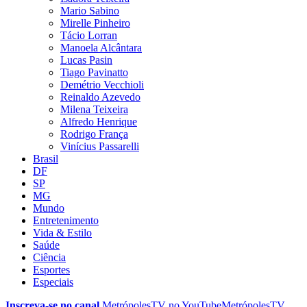
Mario Sabino
Mirelle Pinheiro
Tácio Lorran
Manoela Alcântara
Lucas Pasin
Tiago Pavinatto
Demétrio Vecchioli
Reinaldo Azevedo
Milena Teixeira
Alfredo Henrique
Rodrigo França
Vinícius Passarelli
Brasil
DF
SP
MG
Mundo
Entretenimento
Vida & Estilo
Saúde
Ciência
Esportes
Especiais
Inscreva-se no canal
MetrópolesTV no
YouTube
MetrópolesTV