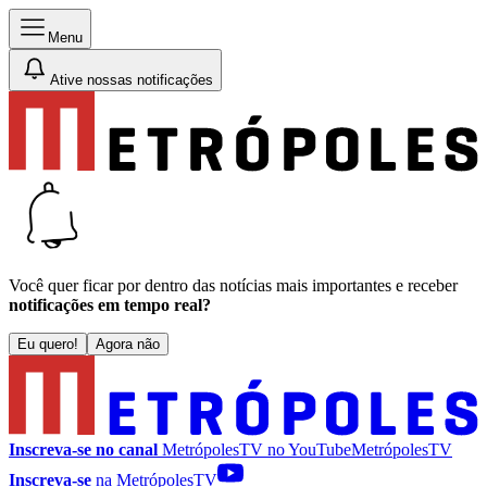
Menu
Ative nossas notificações
Você quer ficar por dentro das notícias mais importantes e receber
notificações em tempo real?
Eu quero!
Agora não
Inscreva-se no canal
MetrópolesTV no
YouTube
MetrópolesTV
Inscreva-se
na MetrópolesTV