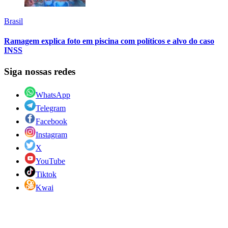
Brasil
Ramagem explica foto em piscina com políticos e alvo do caso
INSS
Siga nossas redes
WhatsApp
Telegram
Facebook
Instagram
X
YouTube
Tiktok
Kwai