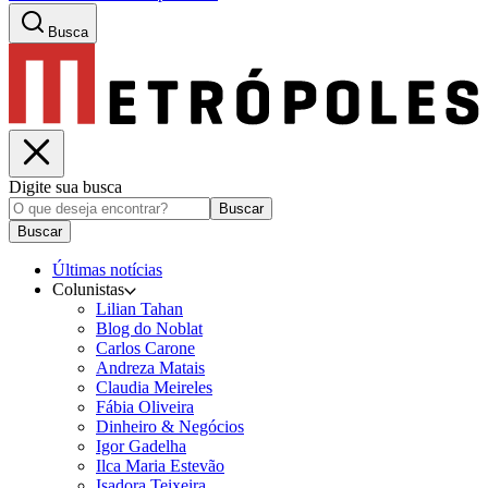
Busca
Digite sua busca
Buscar
Buscar
Últimas notícias
Colunistas
Lilian Tahan
Blog do Noblat
Carlos Carone
Andreza Matais
Claudia Meireles
Fábia Oliveira
Dinheiro & Negócios
Igor Gadelha
Ilca Maria Estevão
Isadora Teixeira