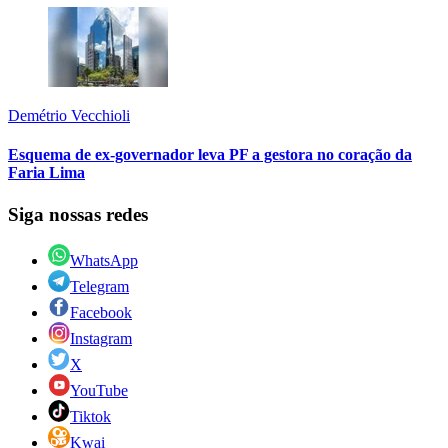
Demétrio Vecchioli
Esquema de ex-governador leva PF a gestora no coração da
Faria Lima
Siga nossas redes
WhatsApp
Telegram
Facebook
Instagram
X
YouTube
Tiktok
Kwai