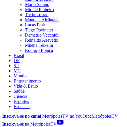
Mario Sabino
Mirelle Pinheiro
Tácio Lorran
Manoela Alcântara
Lucas Pasin
Tiago Pavinatto
Demétrio Vecchioli
Reinaldo Azevedo
Milena Teixeira
Rodrigo França
Brasil
DF
SP
MG
Mundo
Entretenimento
Vida & Estilo
Saúde
Ciência
Esportes
Especiais
Inscreva-se no canal
MetrópolesTV no
YouTube
MetrópolesTV
Inscreva-se
na MetrópolesTV