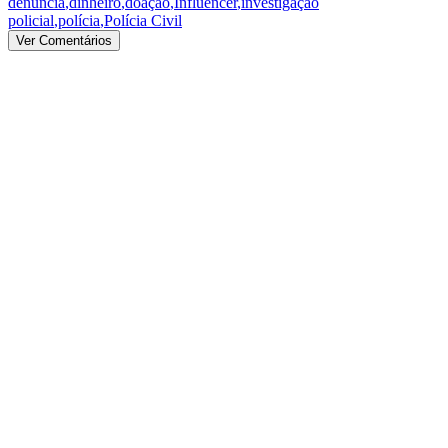
denúncia
,
dinheiro
,
doação
,
Influencer
,
investigação
policial
,
polícia
,
Polícia Civil
Ver Comentários