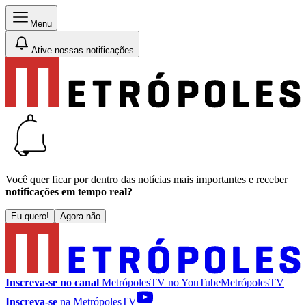
Menu
Ative nossas notificações
Você quer ficar por dentro das notícias mais importantes e receber
notificações em tempo real?
Eu quero!
Agora não
Inscreva-se no canal
MetrópolesTV no
YouTube
MetrópolesTV
Inscreva-se
na MetrópolesTV