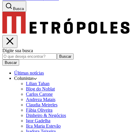
Busca
Digite sua busca
Buscar
Buscar
Últimas notícias
Colunistas
Lilian Tahan
Blog do Noblat
Carlos Carone
Andreza Matais
Claudia Meireles
Fábia Oliveira
Dinheiro & Negócios
Igor Gadelha
Ilca Maria Estevão
Isadora Teixeira