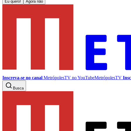
Eu quero!
Agora não
Inscreva-se no canal
MetrópolesTV no
YouTube
MetrópolesTV
Insc
Busca