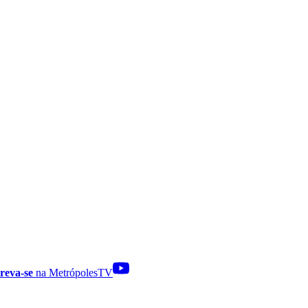
reva-se
na MetrópolesTV