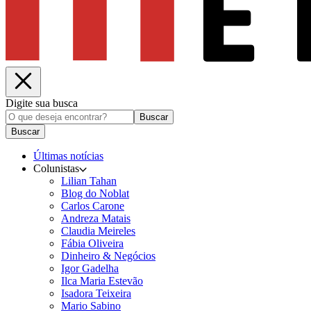
Digite sua busca
Buscar
Buscar
Últimas notícias
Colunistas
Lilian Tahan
Blog do Noblat
Carlos Carone
Andreza Matais
Claudia Meireles
Fábia Oliveira
Dinheiro & Negócios
Igor Gadelha
Ilca Maria Estevão
Isadora Teixeira
Mario Sabino