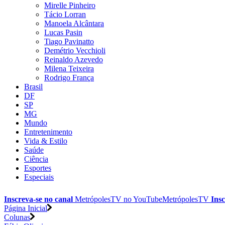
Mirelle Pinheiro
Tácio Lorran
Manoela Alcântara
Lucas Pasin
Tiago Pavinatto
Demétrio Vecchioli
Reinaldo Azevedo
Milena Teixeira
Rodrigo França
Brasil
DF
SP
MG
Mundo
Entretenimento
Vida & Estilo
Saúde
Ciência
Esportes
Especiais
Inscreva-se no canal
MetrópolesTV no
YouTube
MetrópolesTV
Insc
Página Inicial
Colunas