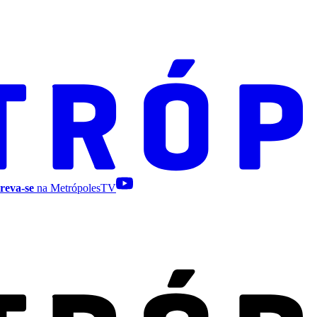
reva-se
na MetrópolesTV