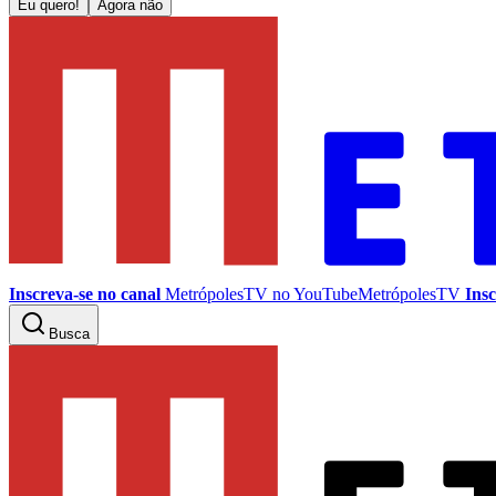
Eu quero!
Agora não
Inscreva-se no canal
MetrópolesTV no
YouTube
MetrópolesTV
Insc
Busca