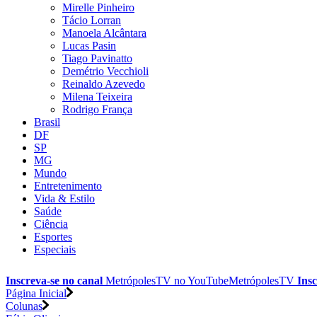
Mirelle Pinheiro
Tácio Lorran
Manoela Alcântara
Lucas Pasin
Tiago Pavinatto
Demétrio Vecchioli
Reinaldo Azevedo
Milena Teixeira
Rodrigo França
Brasil
DF
SP
MG
Mundo
Entretenimento
Vida & Estilo
Saúde
Ciência
Esportes
Especiais
Inscreva-se no canal
MetrópolesTV no
YouTube
MetrópolesTV
Insc
Página Inicial
Colunas