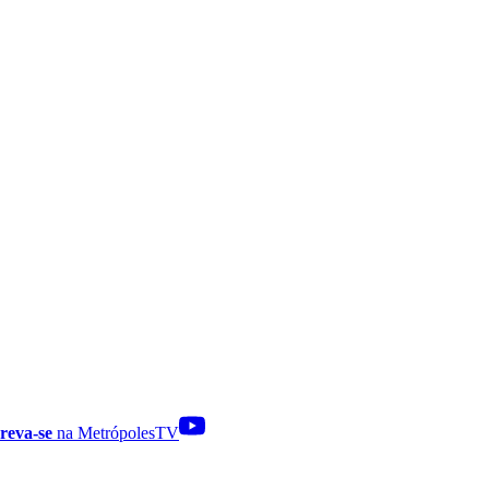
reva-se
na MetrópolesTV