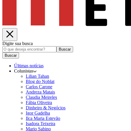
Digite sua busca
Buscar
Buscar
Últimas notícias
Colunistas
Lilian Tahan
Blog do Noblat
Carlos Carone
Andreza Matais
Claudia Meireles
Fábia Oliveira
Dinheiro & Negócios
Igor Gadelha
Ilca Maria Estevão
Isadora Teixeira
Mario Sabino