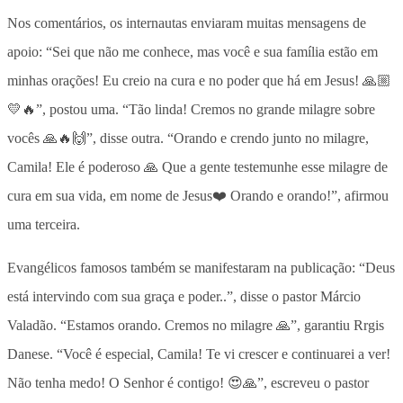
Nos comentários, os internautas enviaram muitas mensagens de
apoio: “Sei que não me conhece, mas você e sua família estão em
minhas orações! Eu creio na cura e no poder que há em Jesus! 🙏🏼
💛🔥”, postou uma. “Tão linda! Cremos no grande milagre sobre
vocês 🙏🔥🙌”, disse outra. “Orando e crendo junto no milagre,
Camila! Ele é poderoso 🙏 Que a gente testemunhe esse milagre de
cura em sua vida, em nome de Jesus❤️ Orando e orando!”, afirmou
uma terceira.
Evangélicos famosos também se manifestaram na publicação: “Deus
está intervindo com sua graça e poder..”, disse o pastor Márcio
Valadão. “Estamos orando. Cremos no milagre 🙏”, garantiu Rrgis
Danese. “Você é especial, Camila! Te vi crescer e continuarei a ver!
Não tenha medo! O Senhor é contigo! 😍🙏”, escreveu o pastor