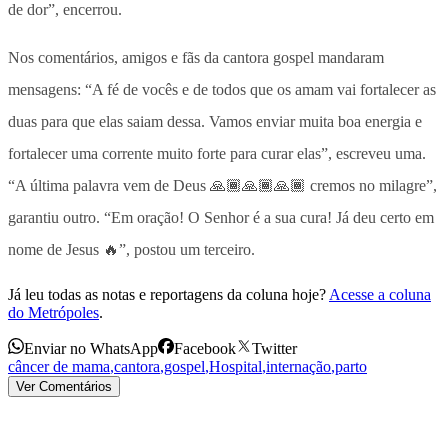
de dor”, encerrou.
Nos comentários, amigos e fãs da cantora gospel mandaram
mensagens: “A fé de vocês e de todos que os amam vai fortalecer as
duas para que elas saiam dessa. Vamos enviar muita boa energia e
fortalecer uma corrente muito forte para curar elas”, escreveu uma.
“A última palavra vem de Deus 🙏🏾🙏🏾🙏🏾 cremos no milagre”,
garantiu outro. “Em oração! O Senhor é a sua cura! Já deu certo em
nome de Jesus 🔥”, postou um terceiro.
Já leu todas as notas e reportagens da coluna hoje?
Acesse a coluna
do Metrópoles
.
Enviar no WhatsApp
Facebook
Twitter
câncer de mama
,
cantora
,
gospel
,
Hospital
,
internação
,
parto
Ver Comentários