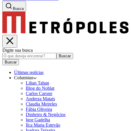
Busca
Digite sua busca
Buscar
Buscar
Últimas notícias
Colunistas
Lilian Tahan
Blog do Noblat
Carlos Carone
Andreza Matais
Claudia Meireles
Fábia Oliveira
Dinheiro & Negócios
Igor Gadelha
Ilca Maria Estevão
Isadora Teixeira