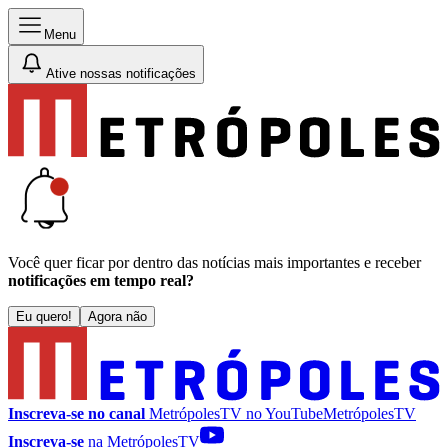
Menu
Ative nossas notificações
Você quer ficar por dentro das notícias mais importantes e receber
notificações em tempo real?
Eu quero!
Agora não
Inscreva-se no canal
MetrópolesTV no
YouTube
MetrópolesTV
Inscreva-se
na MetrópolesTV