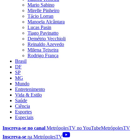
Mario Sabino
Mirelle Pinheiro
Tácio Lorran
Manoela Alcântara
Lucas Pasin
Tiago Pavinatto
Demétrio Vecchioli
Reinaldo Azevedo
Milena Teixeira
Rodrigo França
Brasil
DF
SP
MG
Mundo
Entretenimento
Vida & Estilo
Saúde
Ciência
Esportes
Especiais
Inscreva-se no canal
MetrópolesTV no
YouTube
MetrópolesTV
Inscreva-se
na MetrópolesTV