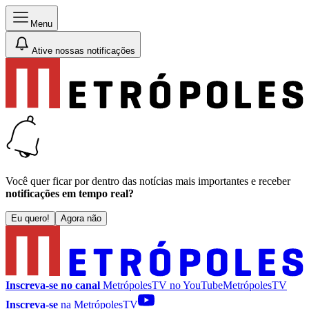
Menu
Ative nossas notificações
Você quer ficar por dentro das notícias mais importantes e receber
notificações em tempo real?
Eu quero!
Agora não
Inscreva-se no canal
MetrópolesTV no
YouTube
MetrópolesTV
Inscreva-se
na MetrópolesTV