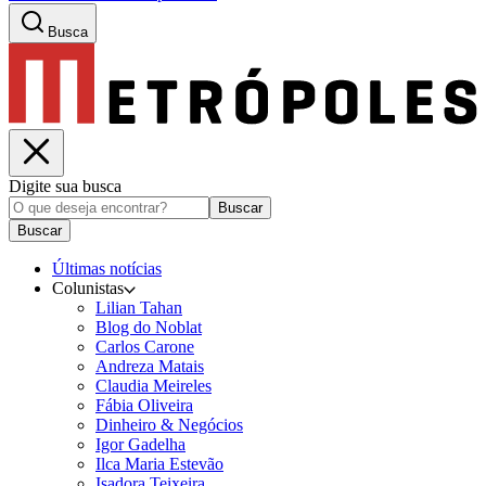
Busca
Digite sua busca
Buscar
Buscar
Últimas notícias
Colunistas
Lilian Tahan
Blog do Noblat
Carlos Carone
Andreza Matais
Claudia Meireles
Fábia Oliveira
Dinheiro & Negócios
Igor Gadelha
Ilca Maria Estevão
Isadora Teixeira