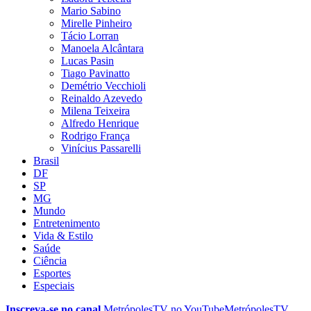
Mario Sabino
Mirelle Pinheiro
Tácio Lorran
Manoela Alcântara
Lucas Pasin
Tiago Pavinatto
Demétrio Vecchioli
Reinaldo Azevedo
Milena Teixeira
Alfredo Henrique
Rodrigo França
Vinícius Passarelli
Brasil
DF
SP
MG
Mundo
Entretenimento
Vida & Estilo
Saúde
Ciência
Esportes
Especiais
Inscreva-se no canal
MetrópolesTV no
YouTube
MetrópolesTV