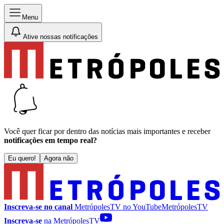
Menu
Ative nossas notificações
Você quer ficar por dentro das notícias mais importantes e receber
notificações em tempo real?
Eu quero!
Agora não
Inscreva-se no canal
MetrópolesTV no
YouTube
MetrópolesTV
Inscreva-se
na MetrópolesTV