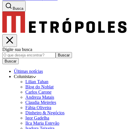
Busca
Digite sua busca
Buscar
Buscar
Últimas notícias
Colunistas
Lilian Tahan
Blog do Noblat
Carlos Carone
Andreza Matais
Claudia Meireles
Fábia Oliveira
Dinheiro & Negócios
Igor Gadelha
Ilca Maria Estevão
Isadora Teixeira