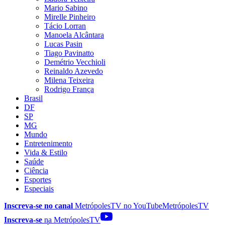
Mario Sabino
Mirelle Pinheiro
Tácio Lorran
Manoela Alcântara
Lucas Pasin
Tiago Pavinatto
Demétrio Vecchioli
Reinaldo Azevedo
Milena Teixeira
Rodrigo França
Brasil
DF
SP
MG
Mundo
Entretenimento
Vida & Estilo
Saúde
Ciência
Esportes
Especiais
Inscreva-se no canal
MetrópolesTV no
YouTube
MetrópolesTV
Inscreva-se
na MetrópolesTV