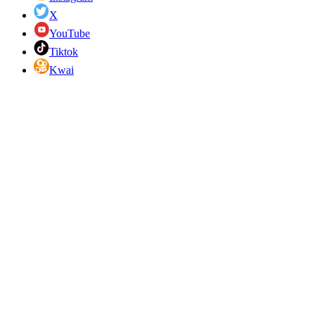
X
YouTube
Tiktok
Kwai