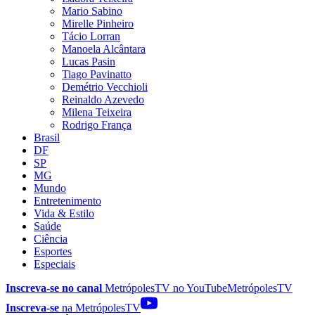
Mario Sabino
Mirelle Pinheiro
Tácio Lorran
Manoela Alcântara
Lucas Pasin
Tiago Pavinatto
Demétrio Vecchioli
Reinaldo Azevedo
Milena Teixeira
Rodrigo França
Brasil
DF
SP
MG
Mundo
Entretenimento
Vida & Estilo
Saúde
Ciência
Esportes
Especiais
Inscreva-se no canal
MetrópolesTV no
YouTube
MetrópolesTV
Inscreva-se
na MetrópolesTV