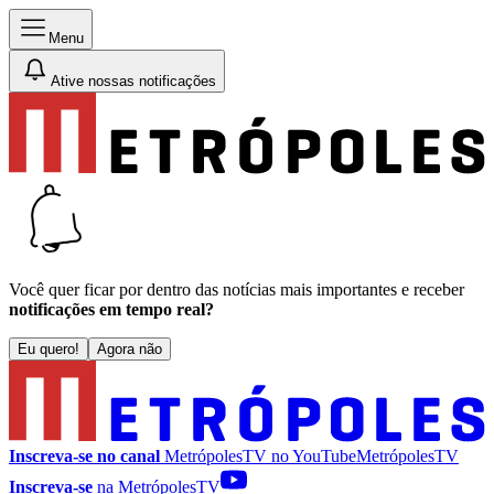
Menu
Ative nossas notificações
Você quer ficar por dentro das notícias mais importantes e receber
notificações em tempo real?
Eu quero!
Agora não
Inscreva-se no canal
MetrópolesTV no
YouTube
MetrópolesTV
Inscreva-se
na MetrópolesTV