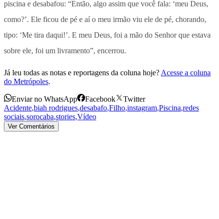
piscina e desabafou: “Então, algo assim que você fala: ‘meu Deus,
como?’. Ele ficou de pé e aí o meu irmão viu ele de pé, chorando,
tipo: ‘Me tira daqui!’. E meu Deus, foi a mão do Senhor que estava
sobre ele, foi um livramento”, encerrou.
Já leu todas as notas e reportagens da coluna hoje?
Acesse a coluna
do Metrópoles
.
Enviar no WhatsApp
Facebook
Twitter
Acidente
,
biah rodrigues
,
desabafo
,
Filho
,
instagram
,
Piscina
,
redes
sociais
,
sorocaba
,
stories
,
Vídeo
Ver Comentários