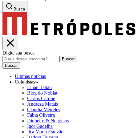
Busca
Digite sua busca
Buscar
Buscar
Últimas notícias
Colunistas
Lilian Tahan
Blog do Noblat
Carlos Carone
Andreza Matais
Claudia Meireles
Fábia Oliveira
Dinheiro & Negócios
Igor Gadelha
Ilca Maria Estevão
Isadora Teixeira