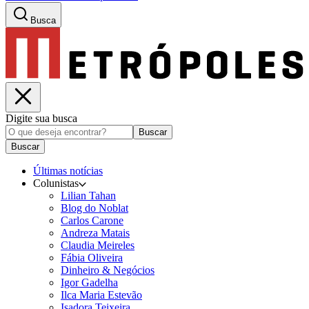
Busca
Digite sua busca
Buscar
Buscar
Últimas notícias
Colunistas
Lilian Tahan
Blog do Noblat
Carlos Carone
Andreza Matais
Claudia Meireles
Fábia Oliveira
Dinheiro & Negócios
Igor Gadelha
Ilca Maria Estevão
Isadora Teixeira