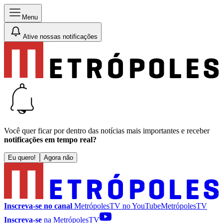
Menu
Ative nossas notificações
Você quer ficar por dentro das notícias mais importantes e receber
notificações em tempo real?
Eu quero!
Agora não
Inscreva-se no canal
MetrópolesTV no
YouTube
MetrópolesTV
Inscreva-se
na MetrópolesTV