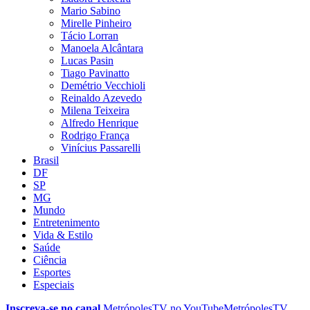
Mario Sabino
Mirelle Pinheiro
Tácio Lorran
Manoela Alcântara
Lucas Pasin
Tiago Pavinatto
Demétrio Vecchioli
Reinaldo Azevedo
Milena Teixeira
Alfredo Henrique
Rodrigo França
Vinícius Passarelli
Brasil
DF
SP
MG
Mundo
Entretenimento
Vida & Estilo
Saúde
Ciência
Esportes
Especiais
Inscreva-se no canal
MetrópolesTV no
YouTube
MetrópolesTV