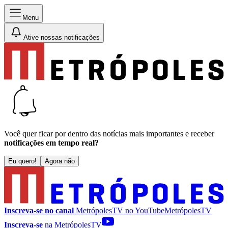
Menu
Ative nossas notificações
Você quer ficar por dentro das notícias mais importantes e receber
notificações em tempo real?
Eu quero!
Agora não
Inscreva-se no canal
MetrópolesTV no
YouTube
MetrópolesTV
Inscreva-se
na MetrópolesTV