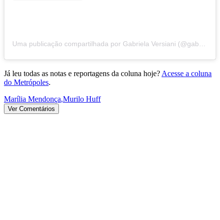
Uma publicação compartilhada por Gabriela Versiani (@gabrielaversiani)
Já leu todas as notas e reportagens da coluna hoje?
Acesse a coluna
do Metrópoles
.
Marília Mendonça
,
Murilo Huff
Ver Comentários