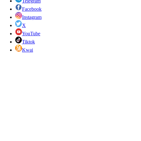
Telegram
Facebook
Instagram
X
YouTube
Tiktok
Kwai