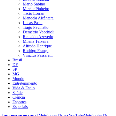
Mario Sabino
Mirelle Pinheiro
Tácio Lorran
Manoela Alcântara
Lucas Pasin
Tiago Pavinatto
Demétrio Vecchioli
Reinaldo Azevedo
Milena Teixeira
Alfredo Henrique
Rodrigo França
Vinícius Passarelli
Brasil
DF
SP
MG
Mundo
Entretenimento
Vida & Estilo
Saúde
Ciência
Esportes
Especiais
Inscreva-se no canal
MetrópolesTV no
YouTube
MetrópolesTV