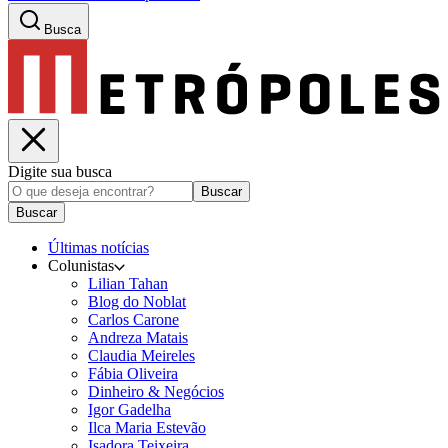
Busca
Digite sua busca
Buscar
Buscar
Últimas notícias
Colunistas
Lilian Tahan
Blog do Noblat
Carlos Carone
Andreza Matais
Claudia Meireles
Fábia Oliveira
Dinheiro & Negócios
Igor Gadelha
Ilca Maria Estevão
Isadora Teixeira