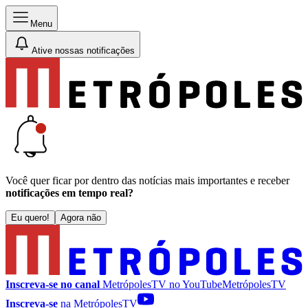
Menu
Ative nossas notificações
Você quer ficar por dentro das notícias mais importantes e receber
notificações em tempo real?
Eu quero!
Agora não
Inscreva-se no canal
MetrópolesTV no
YouTube
MetrópolesTV
Inscreva-se
na MetrópolesTV