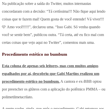
Na publicação sobre a saída do Twitter, muitos internautas
concordaram com a decisão: “Tá certíssima!!! Não fique aqui lendo
coisas que te fazem mal! Quem gosta de você entende! Vá viver!!!
🩷 Amo você!!!!!”, declarou uma. “Isso Gabi. Só venha quando
você se sentir bem”, publicou outra. “Tá certa, até eu fico mal com
certas coisas que vejo aqui no Twitter”, comentou mais uma.
Procedimento estético no bumbum
Esta coluna de apenas seis leitores, mas com muitos amigos
espalhados por aí, descobriu que Gabi Martins realizou um
procedimento estético no bumbum.
A cantora e ex-BBB optou
por preencher os glúteos com a aplicação do polêmico PMMA – ou
polimetilmetacrilato.
A gente soube, ainda, que após o procedimento, Gabi retornou aos