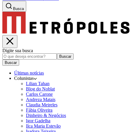
Busca
Digite sua busca
Buscar
Buscar
Últimas notícias
Colunistas
Lilian Tahan
Blog do Noblat
Carlos Carone
Andreza Matais
Claudia Meireles
Fábia Oliveira
Dinheiro & Negócios
Igor Gadelha
Ilca Maria Estevão
Isadora Teixeira