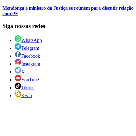
Mendonça e ministro da Justiça se reúnem para discutir relação
com PF
Siga nossas redes
WhatsApp
Telegram
Facebook
Instagram
X
YouTube
Tiktok
Kwai