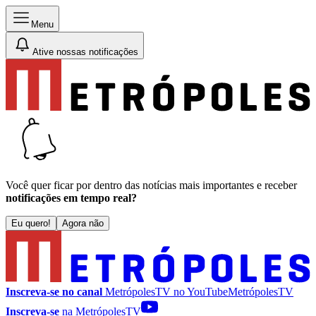
Menu
Ative nossas notificações
Você quer ficar por dentro das notícias mais importantes e receber
notificações em tempo real?
Eu quero!
Agora não
Inscreva-se no canal
MetrópolesTV no
YouTube
MetrópolesTV
Inscreva-se
na MetrópolesTV