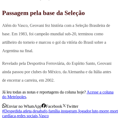
Passagem pela base da Seleção
Além do Vasco, Geovani fez história com a Seleção Brasileira de
base. Em 1983, foi campeão mundial sub-20, terminou como
artilheiro do torneio e marcou o gol da vitória do Brasil sobre a
Argentina na final.
Revelado pela Desportiva Ferroviária, do Espírito Santo, Geovani
ainda passou por clubes do México, da Alemanha e da Itália antes
de encerrar a carreira, em 2002.
Já leu todas as notas e reportagens da coluna hoje?
Acesse a coluna
do Metrópoles
.
Enviar no WhatsApp
Facebook
Twitter
#Despedida
,
atleta
,
desabafo
,
família
,
instagram
,
Jogador
,
luto
,
morre
,
mort
cardíaca
,
redes sociais
,
Vasco