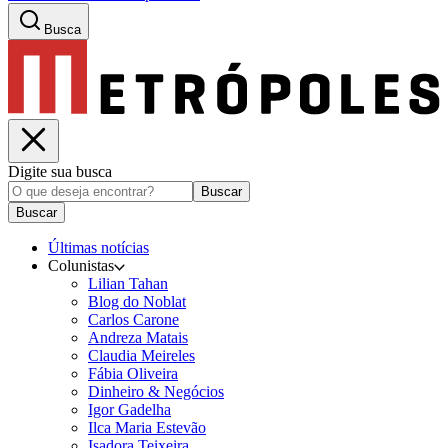
Busca
Digite sua busca
Buscar
Buscar
Últimas notícias
Colunistas
Lilian Tahan
Blog do Noblat
Carlos Carone
Andreza Matais
Claudia Meireles
Fábia Oliveira
Dinheiro & Negócios
Igor Gadelha
Ilca Maria Estevão
Isadora Teixeira