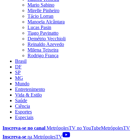
Mario Sabino
Mirelle Pinheiro
Tácio Lorran
Manoela Alcântara
Lucas Pasin
Tiago Pavinatto
Demétrio Vecchioli
Reinaldo Azevedo
Milena Teixeira
Rodrigo França
Brasil
DF
SP
MG
Mundo
Entretenimento
Vida & Estilo
Saúde
Ciência
Esportes
Especiais
Inscreva-se no canal
MetrópolesTV no
YouTube
MetrópolesTV
Inscreva-se
na MetrópolesTV