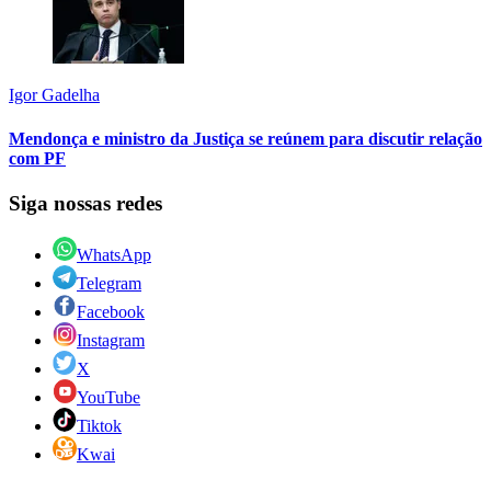
Igor Gadelha
Mendonça e ministro da Justiça se reúnem para discutir relação
com PF
Siga nossas redes
WhatsApp
Telegram
Facebook
Instagram
X
YouTube
Tiktok
Kwai