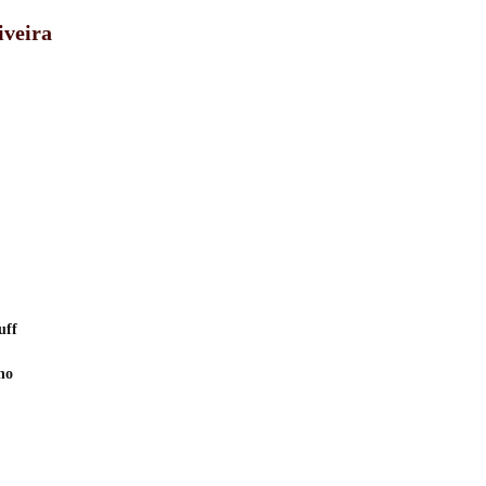
iveira
uff
no