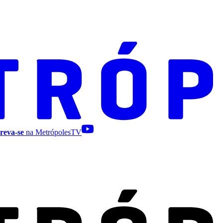
reva-se
na MetrópolesTV