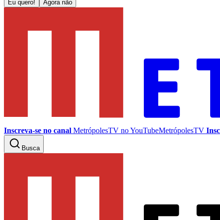
Eu quero!
Agora não
Inscreva-se no canal
MetrópolesTV no
YouTube
MetrópolesTV
Insc
Busca