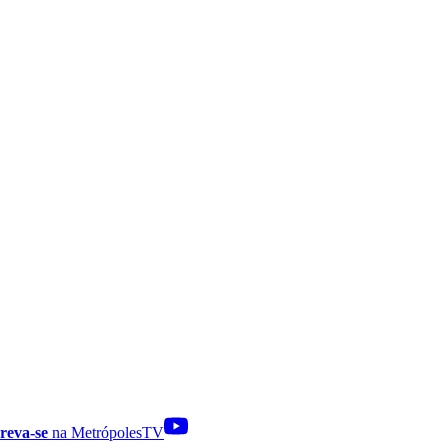
reva-se
na MetrópolesTV