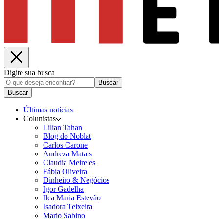
Digite sua busca
Buscar
Buscar
Últimas notícias
Colunistas
Lilian Tahan
Blog do Noblat
Carlos Carone
Andreza Matais
Claudia Meireles
Fábia Oliveira
Dinheiro & Negócios
Igor Gadelha
Ilca Maria Estevão
Isadora Teixeira
Mario Sabino