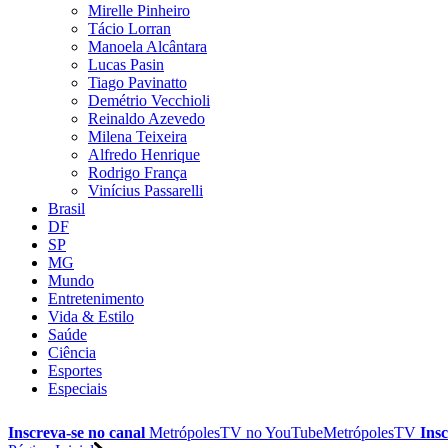
Mirelle Pinheiro
Tácio Lorran
Manoela Alcântara
Lucas Pasin
Tiago Pavinatto
Demétrio Vecchioli
Reinaldo Azevedo
Milena Teixeira
Alfredo Henrique
Rodrigo França
Vinícius Passarelli
Brasil
DF
SP
MG
Mundo
Entretenimento
Vida & Estilo
Saúde
Ciência
Esportes
Especiais
Inscreva-se no canal
MetrópolesTV no
YouTube
MetrópolesTV
Insc