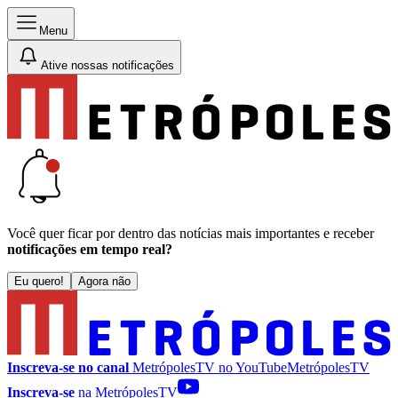
Menu
Ative nossas notificações
Você quer ficar por dentro das notícias mais importantes e receber
notificações em tempo real?
Eu quero!
Agora não
Inscreva-se no canal
MetrópolesTV no
YouTube
MetrópolesTV
Inscreva-se
na MetrópolesTV