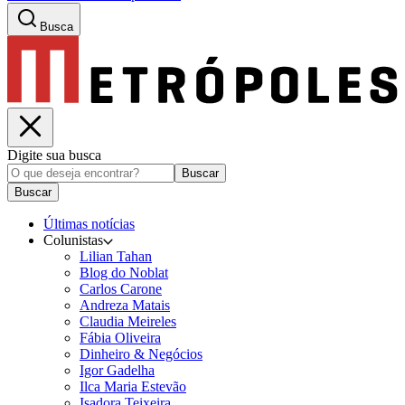
Busca
Digite sua busca
Buscar
Buscar
Últimas notícias
Colunistas
Lilian Tahan
Blog do Noblat
Carlos Carone
Andreza Matais
Claudia Meireles
Fábia Oliveira
Dinheiro & Negócios
Igor Gadelha
Ilca Maria Estevão
Isadora Teixeira