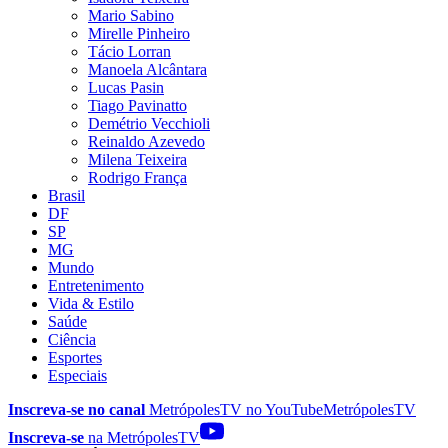
Mario Sabino
Mirelle Pinheiro
Tácio Lorran
Manoela Alcântara
Lucas Pasin
Tiago Pavinatto
Demétrio Vecchioli
Reinaldo Azevedo
Milena Teixeira
Rodrigo França
Brasil
DF
SP
MG
Mundo
Entretenimento
Vida & Estilo
Saúde
Ciência
Esportes
Especiais
Inscreva-se no canal
MetrópolesTV no
YouTube
MetrópolesTV
Inscreva-se
na MetrópolesTV