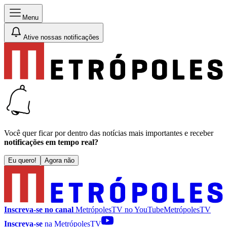
Menu
Ative nossas notificações
Você quer ficar por dentro das notícias mais importantes e receber
notificações em tempo real?
Eu quero!
Agora não
Inscreva-se no canal
MetrópolesTV no
YouTube
MetrópolesTV
Inscreva-se
na MetrópolesTV