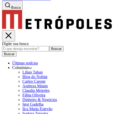
Busca
Digite sua busca
Buscar
Buscar
Últimas notícias
Colunistas
Lilian Tahan
Blog do Noblat
Carlos Carone
Andreza Matais
Claudia Meireles
Fábia Oliveira
Dinheiro & Negócios
Igor Gadelha
Ilca Maria Estevão
Isadora Teixeira