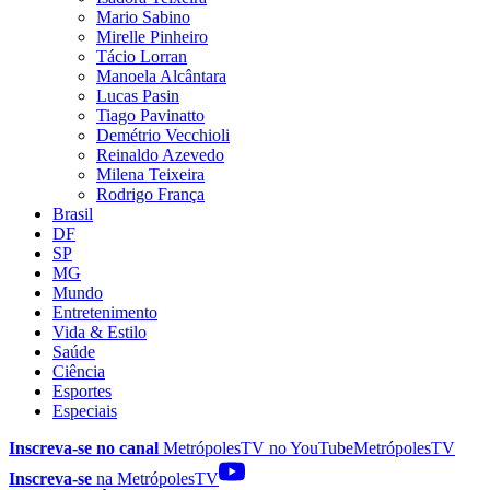
Mario Sabino
Mirelle Pinheiro
Tácio Lorran
Manoela Alcântara
Lucas Pasin
Tiago Pavinatto
Demétrio Vecchioli
Reinaldo Azevedo
Milena Teixeira
Rodrigo França
Brasil
DF
SP
MG
Mundo
Entretenimento
Vida & Estilo
Saúde
Ciência
Esportes
Especiais
Inscreva-se no canal
MetrópolesTV no
YouTube
MetrópolesTV
Inscreva-se
na MetrópolesTV