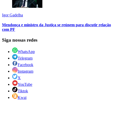
Igor Gadelha
Mendonça e ministro da Justiça se reúnem para discutir relação
com PF
Siga nossas redes
WhatsApp
Telegram
Facebook
Instagram
X
YouTube
Tiktok
Kwai