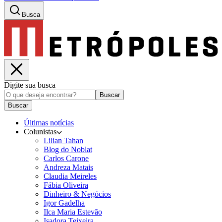
Busca
Digite sua busca
Buscar
Buscar
Últimas notícias
Colunistas
Lilian Tahan
Blog do Noblat
Carlos Carone
Andreza Matais
Claudia Meireles
Fábia Oliveira
Dinheiro & Negócios
Igor Gadelha
Ilca Maria Estevão
Isadora Teixeira