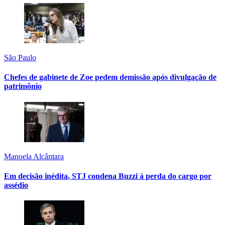
São Paulo
Chefes de gabinete de Zoe pedem demissão após divulgação de
patrimônio
Manoela Alcântara
Em decisão inédita, STJ condena Buzzi à perda do cargo por
assédio