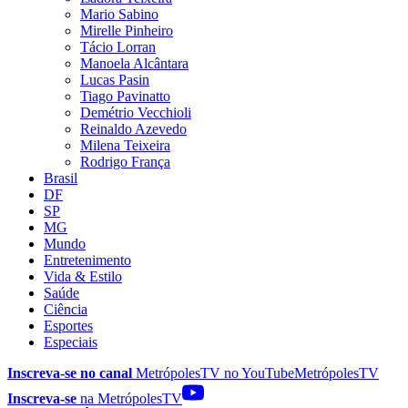
Mario Sabino
Mirelle Pinheiro
Tácio Lorran
Manoela Alcântara
Lucas Pasin
Tiago Pavinatto
Demétrio Vecchioli
Reinaldo Azevedo
Milena Teixeira
Rodrigo França
Brasil
DF
SP
MG
Mundo
Entretenimento
Vida & Estilo
Saúde
Ciência
Esportes
Especiais
Inscreva-se no canal
MetrópolesTV no
YouTube
MetrópolesTV
Inscreva-se
na MetrópolesTV