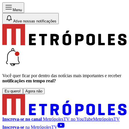
Menu
Ative nossas notificações
Você quer ficar por dentro das notícias mais importantes e receber
notificações em tempo real?
Eu quero!
Agora não
Inscreva-se no canal
MetrópolesTV no
YouTube
MetrópolesTV
Inscreva-se
na MetrópolesTV