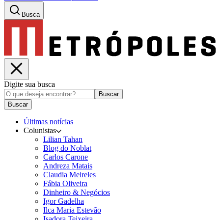
Busca
Digite sua busca
Buscar
Buscar
Últimas notícias
Colunistas
Lilian Tahan
Blog do Noblat
Carlos Carone
Andreza Matais
Claudia Meireles
Fábia Oliveira
Dinheiro & Negócios
Igor Gadelha
Ilca Maria Estevão
Isadora Teixeira