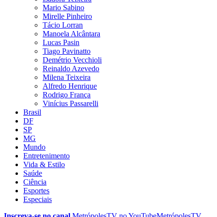
Mario Sabino
Mirelle Pinheiro
Tácio Lorran
Manoela Alcântara
Lucas Pasin
Tiago Pavinatto
Demétrio Vecchioli
Reinaldo Azevedo
Milena Teixeira
Alfredo Henrique
Rodrigo França
Vinícius Passarelli
Brasil
DF
SP
MG
Mundo
Entretenimento
Vida & Estilo
Saúde
Ciência
Esportes
Especiais
Inscreva-se no canal
MetrópolesTV no
YouTube
MetrópolesTV