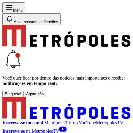
Menu
Ative nossas notificações
Você quer ficar por dentro das notícias mais importantes e receber
notificações em tempo real?
Eu quero!
Agora não
Inscreva-se no canal
MetrópolesTV no
YouTube
MetrópolesTV
Inscreva-se
na MetrópolesTV