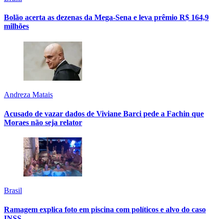
Bolão acerta as dezenas da Mega-Sena e leva prêmio R$ 164,9
milhões
Andreza Matais
Acusado de vazar dados de Viviane Barci pede a Fachin que
Moraes não seja relator
Brasil
Ramagem explica foto em piscina com políticos e alvo do caso
INSS