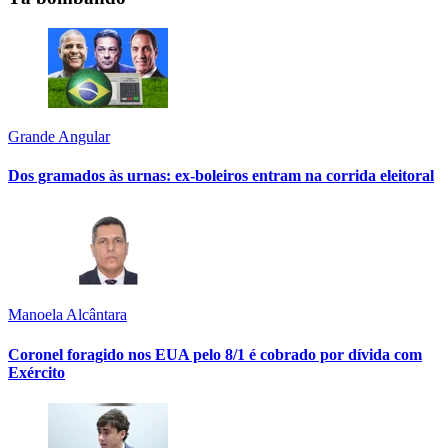
Grande Angular
Dos gramados às urnas: ex-boleiros entram na corrida eleitoral
Manoela Alcântara
Coronel foragido nos EUA pelo 8/1 é cobrado por dívida com
Exército