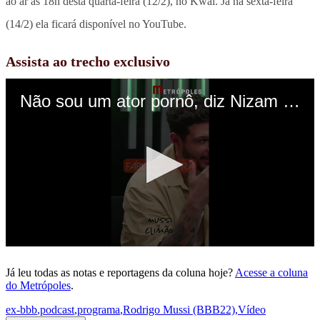
ao ar às 18h desta quarta-feira (12/2), no Kwai. Já na sexta-feira
(14/2) ela ficará disponível no YouTube.
Assista ao trecho exclusivo
Já leu todas as notas e reportagens da coluna hoje?
Acesse a coluna
do Metrópoles
.
ex-bbb
,
podcast
,
programa
,
Rodrigo Mussi (BBB22)
,
Vídeo