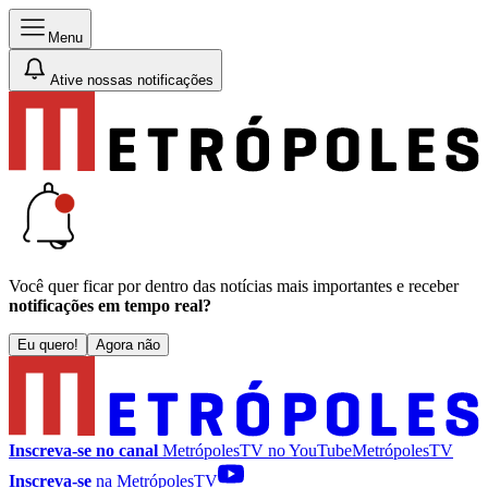
Menu
Ative nossas notificações
Você quer ficar por dentro das notícias mais importantes e receber
notificações em tempo real?
Eu quero!
Agora não
Inscreva-se no canal
MetrópolesTV no
YouTube
MetrópolesTV
Inscreva-se
na MetrópolesTV