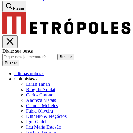
Busca
Digite sua busca
Buscar
Buscar
Últimas notícias
Colunistas
Lilian Tahan
Blog do Noblat
Carlos Carone
Andreza Matais
Claudia Meireles
Fábia Oliveira
Dinheiro & Negócios
Igor Gadelha
Ilca Maria Estevão
Isadora Teixeira