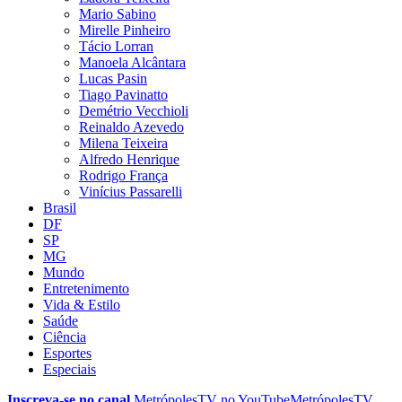
Mario Sabino
Mirelle Pinheiro
Tácio Lorran
Manoela Alcântara
Lucas Pasin
Tiago Pavinatto
Demétrio Vecchioli
Reinaldo Azevedo
Milena Teixeira
Alfredo Henrique
Rodrigo França
Vinícius Passarelli
Brasil
DF
SP
MG
Mundo
Entretenimento
Vida & Estilo
Saúde
Ciência
Esportes
Especiais
Inscreva-se no canal
MetrópolesTV no
YouTube
MetrópolesTV