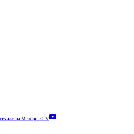
reva-se
na MetrópolesTV