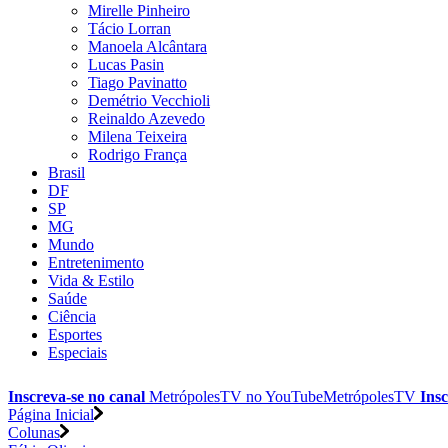
Mirelle Pinheiro
Tácio Lorran
Manoela Alcântara
Lucas Pasin
Tiago Pavinatto
Demétrio Vecchioli
Reinaldo Azevedo
Milena Teixeira
Rodrigo França
Brasil
DF
SP
MG
Mundo
Entretenimento
Vida & Estilo
Saúde
Ciência
Esportes
Especiais
Inscreva-se no canal
MetrópolesTV no
YouTube
MetrópolesTV
Insc
Página Inicial
Colunas