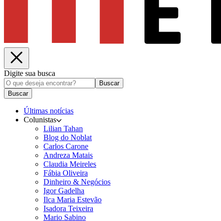
Digite sua busca
Buscar
Buscar
Últimas notícias
Colunistas
Lilian Tahan
Blog do Noblat
Carlos Carone
Andreza Matais
Claudia Meireles
Fábia Oliveira
Dinheiro & Negócios
Igor Gadelha
Ilca Maria Estevão
Isadora Teixeira
Mario Sabino