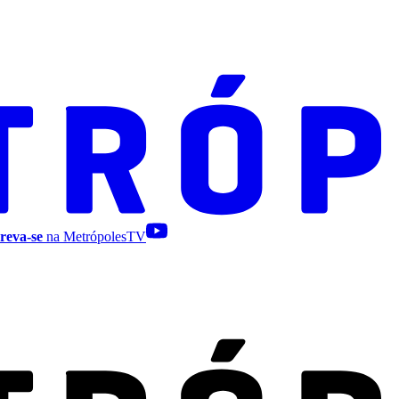
reva-se
na MetrópolesTV