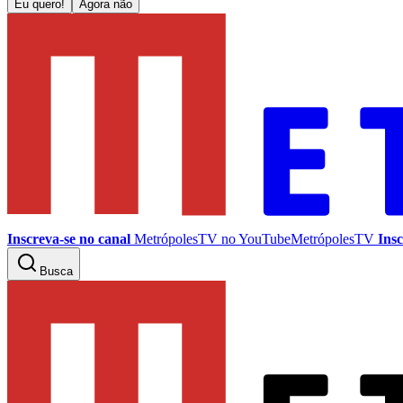
Eu quero!
Agora não
Inscreva-se no canal
MetrópolesTV no
YouTube
MetrópolesTV
Insc
Busca