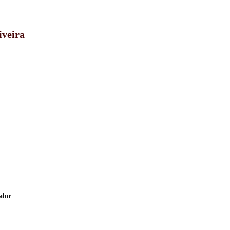
iveira
alor