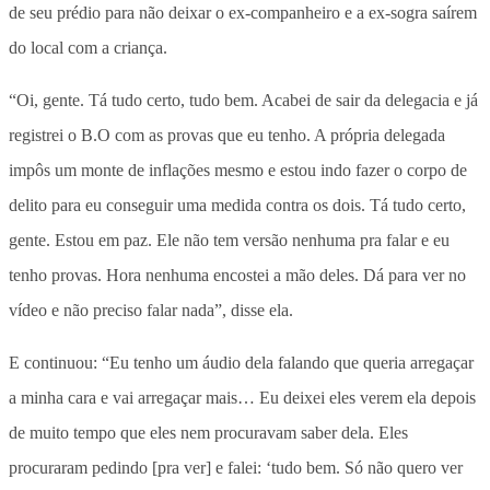
de seu prédio para não deixar o ex-companheiro e a ex-sogra saírem
do local com a criança.
“Oi, gente. Tá tudo certo, tudo bem. Acabei de sair da delegacia e já
registrei o B.O com as provas que eu tenho. A própria delegada
impôs um monte de inflações mesmo e estou indo fazer o corpo de
delito para eu conseguir uma medida contra os dois. Tá tudo certo,
gente. Estou em paz. Ele não tem versão nenhuma pra falar e eu
tenho provas. Hora nenhuma encostei a mão deles. Dá para ver no
vídeo e não preciso falar nada”, disse ela.
E continuou: “Eu tenho um áudio dela falando que queria arregaçar
a minha cara e vai arregaçar mais… Eu deixei eles verem ela depois
de muito tempo que eles nem procuravam saber dela. Eles
procuraram pedindo [pra ver] e falei: ‘tudo bem. Só não quero ver