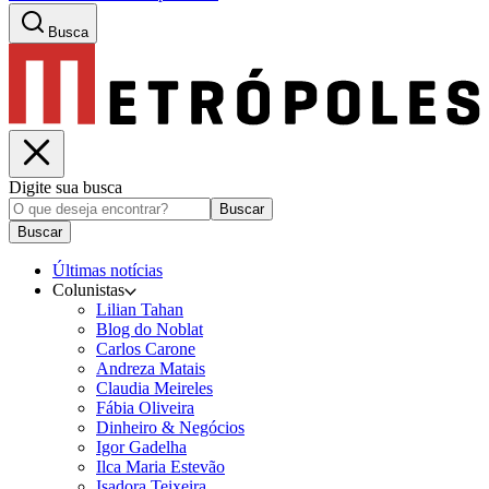
Busca
Digite sua busca
Buscar
Buscar
Últimas notícias
Colunistas
Lilian Tahan
Blog do Noblat
Carlos Carone
Andreza Matais
Claudia Meireles
Fábia Oliveira
Dinheiro & Negócios
Igor Gadelha
Ilca Maria Estevão
Isadora Teixeira