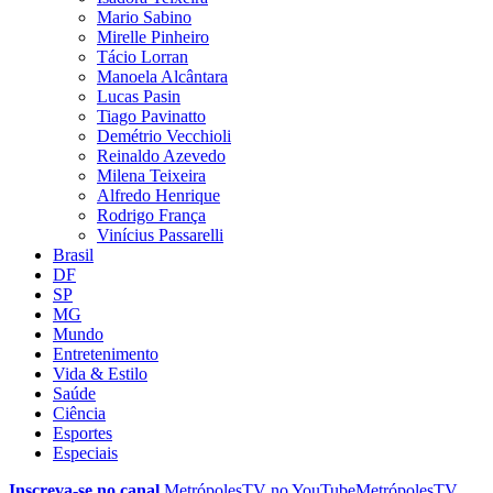
Mario Sabino
Mirelle Pinheiro
Tácio Lorran
Manoela Alcântara
Lucas Pasin
Tiago Pavinatto
Demétrio Vecchioli
Reinaldo Azevedo
Milena Teixeira
Alfredo Henrique
Rodrigo França
Vinícius Passarelli
Brasil
DF
SP
MG
Mundo
Entretenimento
Vida & Estilo
Saúde
Ciência
Esportes
Especiais
Inscreva-se no canal
MetrópolesTV no
YouTube
MetrópolesTV