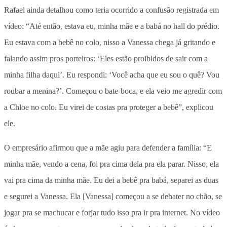
Rafael ainda detalhou como teria ocorrido a confusão registrada em
vídeo: “Até então, estava eu, minha mãe e a babá no hall do prédio.
Eu estava com a bebê no colo, nisso a Vanessa chega já gritando e
falando assim pros porteiros: ‘Eles estão proibidos de sair com a
minha filha daqui’. Eu respondi: ‘Você acha que eu sou o quê? Vou
roubar a menina?’. Começou o bate-boca, e ela veio me agredir com
a Chloe no colo. Eu virei de costas pra proteger a bebê”, explicou
ele.
O empresário afirmou que a mãe agiu para defender a família: “E
minha mãe, vendo a cena, foi pra cima dela pra ela parar. Nisso, ela
vai pra cima da minha mãe. Eu dei a bebê pra babá, separei as duas
e segurei a Vanessa. Ela [Vanessa] começou a se debater no chão, se
jogar pra se machucar e forjar tudo isso pra ir pra internet. No vídeo