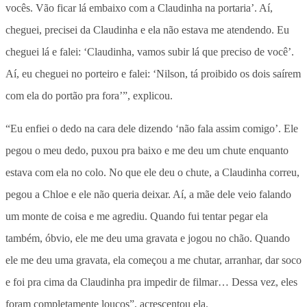
vocês. Vão ficar lá embaixo com a Claudinha na portaria’. Aí,
cheguei, precisei da Claudinha e ela não estava me atendendo. Eu
cheguei lá e falei: ‘Claudinha, vamos subir lá que preciso de você’.
Aí, eu cheguei no porteiro e falei: ‘Nilson, tá proibido os dois saírem
com ela do portão pra fora’”, explicou.
“Eu enfiei o dedo na cara dele dizendo ‘não fala assim comigo’. Ele
pegou o meu dedo, puxou pra baixo e me deu um chute enquanto
estava com ela no colo. No que ele deu o chute, a Claudinha correu,
pegou a Chloe e ele não queria deixar. Aí, a mãe dele veio falando
um monte de coisa e me agrediu. Quando fui tentar pegar ela
também, óbvio, ele me deu uma gravata e jogou no chão. Quando
ele me deu uma gravata, ela começou a me chutar, arranhar, dar soco
e foi pra cima da Claudinha pra impedir de filmar… Dessa vez, eles
foram completamente loucos”, acrescentou ela.