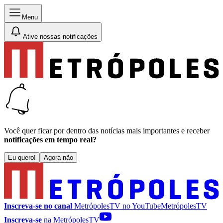
Menu
Ative nossas notificações
Você quer ficar por dentro das notícias mais importantes e receber
notificações em tempo real?
Eu quero!
Agora não
Inscreva-se no canal
MetrópolesTV no
YouTube
MetrópolesTV
Inscreva-se
na MetrópolesTV