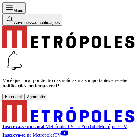
Menu
Ative nossas notificações
Você quer ficar por dentro das notícias mais importantes e receber
notificações em tempo real?
Eu quero!
Agora não
Inscreva-se no canal
MetrópolesTV no
YouTube
MetrópolesTV
Inscreva-se
na MetrópolesTV