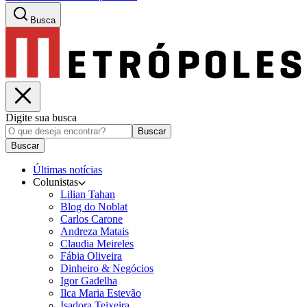
Busca
Digite sua busca
Buscar
Buscar
Últimas notícias
Colunistas
Lilian Tahan
Blog do Noblat
Carlos Carone
Andreza Matais
Claudia Meireles
Fábia Oliveira
Dinheiro & Negócios
Igor Gadelha
Ilca Maria Estevão
Isadora Teixeira