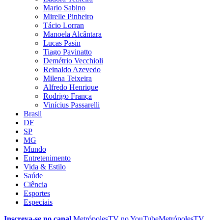
Mario Sabino
Mirelle Pinheiro
Tácio Lorran
Manoela Alcântara
Lucas Pasin
Tiago Pavinatto
Demétrio Vecchioli
Reinaldo Azevedo
Milena Teixeira
Alfredo Henrique
Rodrigo França
Vinícius Passarelli
Brasil
DF
SP
MG
Mundo
Entretenimento
Vida & Estilo
Saúde
Ciência
Esportes
Especiais
Inscreva-se no canal
MetrópolesTV no
YouTube
MetrópolesTV