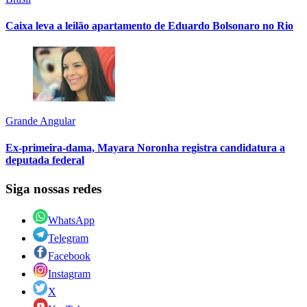
Caixa leva a leilão apartamento de Eduardo Bolsonaro no Rio
Grande Angular
Ex-primeira-dama, Mayara Noronha registra candidatura a
deputada federal
Siga nossas redes
WhatsApp
Telegram
Facebook
Instagram
X