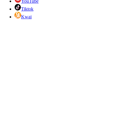
YouTube
Tiktok
Kwai