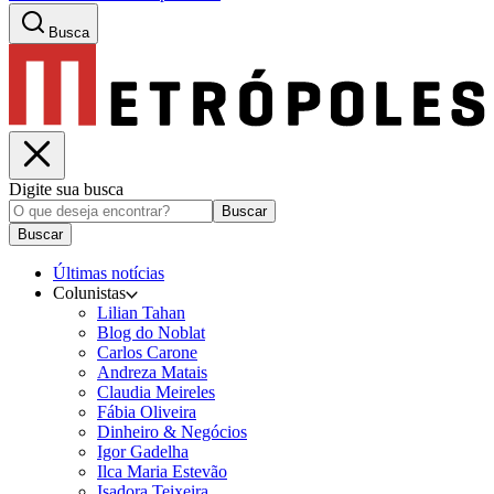
Busca
Digite sua busca
Buscar
Buscar
Últimas notícias
Colunistas
Lilian Tahan
Blog do Noblat
Carlos Carone
Andreza Matais
Claudia Meireles
Fábia Oliveira
Dinheiro & Negócios
Igor Gadelha
Ilca Maria Estevão
Isadora Teixeira