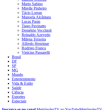
Mario Sabino
Mirelle Pinheiro
Tácio Lorran
Manoela Alcântara
Lucas Pasin
Tiago Pavinatto
Demétrio Vecchioli
Reinaldo Azevedo
Milena Teixeira
Alfredo Henrique
Rodrigo França
Vinícius Passarelli
Brasil
DF
SP
MG
Mundo
Entretenimento
Vida & Estilo
Saúde
Ciência
Esportes
Especiais
Inscreva-se no canal
MetrópolesTV no
YouTube
MetrópolesTV