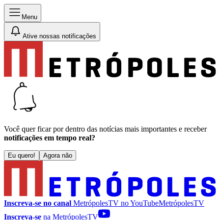
Menu
Ative nossas notificações
Você quer ficar por dentro das notícias mais importantes e receber
notificações em tempo real?
Eu quero!
Agora não
Inscreva-se no canal
MetrópolesTV no
YouTube
MetrópolesTV
Inscreva-se
na MetrópolesTV