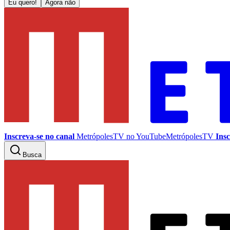
Eu quero!
Agora não
Inscreva-se no canal
MetrópolesTV no
YouTube
MetrópolesTV
Insc
Busca