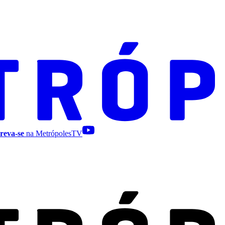
reva-se
na MetrópolesTV