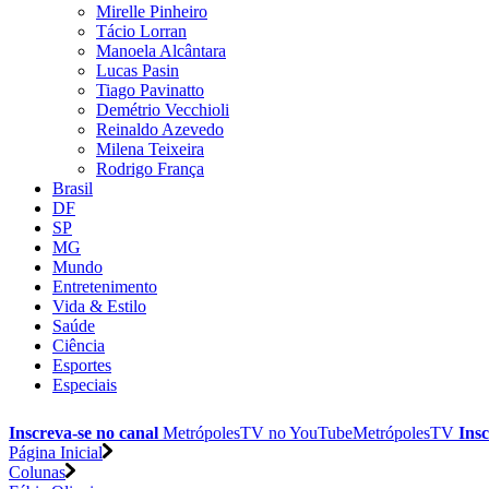
Mirelle Pinheiro
Tácio Lorran
Manoela Alcântara
Lucas Pasin
Tiago Pavinatto
Demétrio Vecchioli
Reinaldo Azevedo
Milena Teixeira
Rodrigo França
Brasil
DF
SP
MG
Mundo
Entretenimento
Vida & Estilo
Saúde
Ciência
Esportes
Especiais
Inscreva-se no canal
MetrópolesTV no
YouTube
MetrópolesTV
Insc
Página Inicial
Colunas