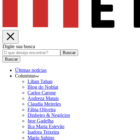
Digite sua busca
Buscar
Buscar
Últimas notícias
Colunistas
Lilian Tahan
Blog do Noblat
Carlos Carone
Andreza Matais
Claudia Meireles
Fábia Oliveira
Dinheiro & Negócios
Igor Gadelha
Ilca Maria Estevão
Isadora Teixeira
Mario Sabino