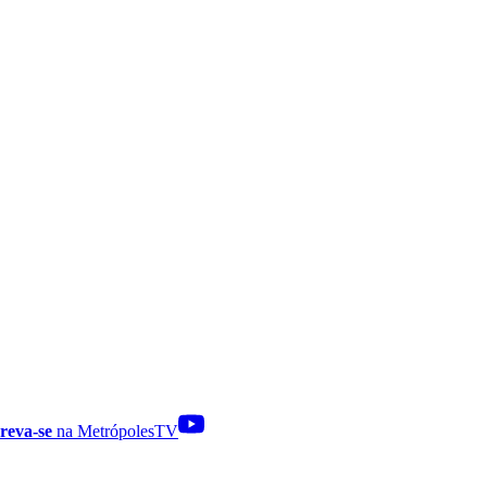
reva-se
na MetrópolesTV