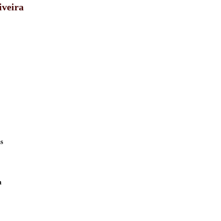
iveira
s
a