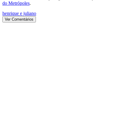
do Metrópoles
.
henrique e juliano
Ver Comentários