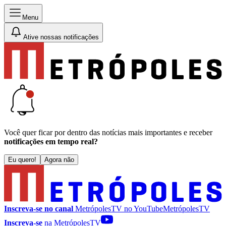
Menu
Ative nossas notificações
Você quer ficar por dentro das notícias mais importantes e receber
notificações em tempo real?
Eu quero!
Agora não
Inscreva-se no canal
MetrópolesTV no
YouTube
MetrópolesTV
Inscreva-se
na MetrópolesTV