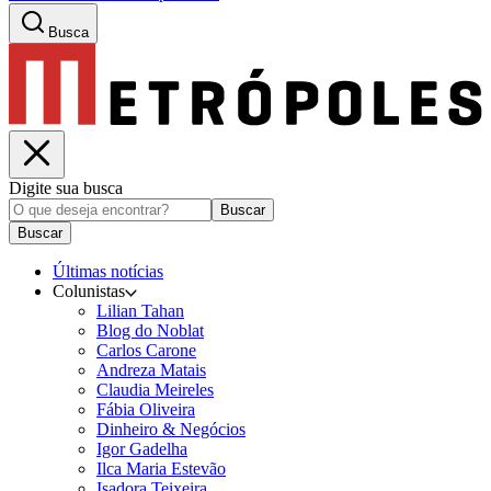
Busca
Digite sua busca
Buscar
Buscar
Últimas notícias
Colunistas
Lilian Tahan
Blog do Noblat
Carlos Carone
Andreza Matais
Claudia Meireles
Fábia Oliveira
Dinheiro & Negócios
Igor Gadelha
Ilca Maria Estevão
Isadora Teixeira