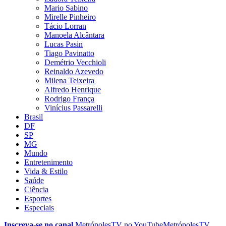
Mario Sabino
Mirelle Pinheiro
Tácio Lorran
Manoela Alcântara
Lucas Pasin
Tiago Pavinatto
Demétrio Vecchioli
Reinaldo Azevedo
Milena Teixeira
Alfredo Henrique
Rodrigo França
Vinícius Passarelli
Brasil
DF
SP
MG
Mundo
Entretenimento
Vida & Estilo
Saúde
Ciência
Esportes
Especiais
Inscreva-se no canal
MetrópolesTV no
YouTube
MetrópolesTV