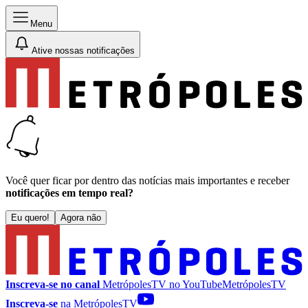
Menu
Ative nossas notificações
Você quer ficar por dentro das notícias mais importantes e receber
notificações em tempo real?
Eu quero!
Agora não
Inscreva-se no canal
MetrópolesTV no
YouTube
MetrópolesTV
Inscreva-se
na MetrópolesTV