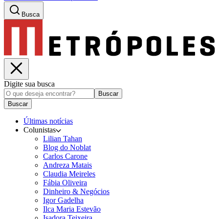
Busca
Digite sua busca
Buscar
Buscar
Últimas notícias
Colunistas
Lilian Tahan
Blog do Noblat
Carlos Carone
Andreza Matais
Claudia Meireles
Fábia Oliveira
Dinheiro & Negócios
Igor Gadelha
Ilca Maria Estevão
Isadora Teixeira