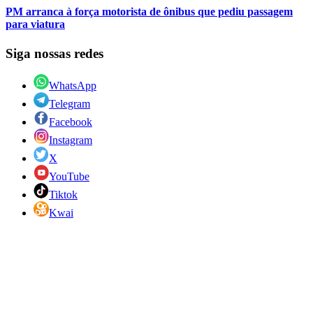
PM arranca à força motorista de ônibus que pediu passagem
para viatura
Siga nossas redes
WhatsApp
Telegram
Facebook
Instagram
X
YouTube
Tiktok
Kwai