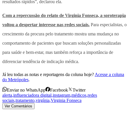
resultados rápidos”, declarou ela.
Com a repercussão do relato de Virginia Fonseca, a soroterapia
voltou a despertar interesse nas redes sociais.
Para especialistas, o
crescimento da procura pelo tratamento mostra uma mudança no
comportamento de pacientes que buscam soluções personalizadas
para saúde e bem-estar, mas também reforça a importância de
diferenciar tendência de indicação médica.
Já leu todas as notas e reportagens da coluna hoje?
Acesse a coluna
do Metrópoles
.
Enviar no WhatsApp
Facebook
Twitter
alerta
,
influenciadora digital
,
instagram
,
médicos
,
redes
sociais
,
tratamento
,
virgínia
,
Virginia Fonseca
Ver Comentários