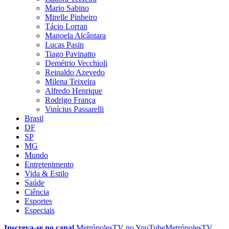
Mario Sabino
Mirelle Pinheiro
Tácio Lorran
Manoela Alcântara
Lucas Pasin
Tiago Pavinatto
Demétrio Vecchioli
Reinaldo Azevedo
Milena Teixeira
Alfredo Henrique
Rodrigo França
Vinícius Passarelli
Brasil
DF
SP
MG
Mundo
Entretenimento
Vida & Estilo
Saúde
Ciência
Esportes
Especiais
Inscreva-se no canal
MetrópolesTV no
YouTube
MetrópolesTV