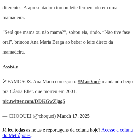
diferentes. A apresentadora tomou leite fermentado em uma
mamadeira.
“Será que mama ou não mama?”, soltou ela, rindo. “Não tive fase
oral”, brincou Ana Maria Braga ao beber o leite direto da
mamadeira.
Assista:
🚨FAMOSOS: Ana Maria começou o
#MaisVocê
mandando beijo
pra Cássia Eller, que morreu em 2001.
pic.twitter.com/DDKGwZlggS
— CHOQUEI (@choquei)
March 17, 2025
Já leu todas as notas e reportagens da coluna hoje?
Acesse a coluna
do Metrópoles
.