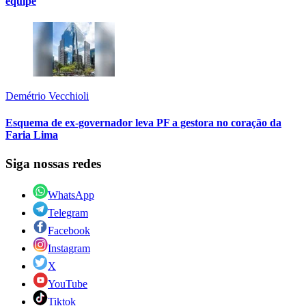
equipe
Demétrio Vecchioli
Esquema de ex-governador leva PF a gestora no coração da
Faria Lima
Siga nossas redes
WhatsApp
Telegram
Facebook
Instagram
X
YouTube
Tiktok