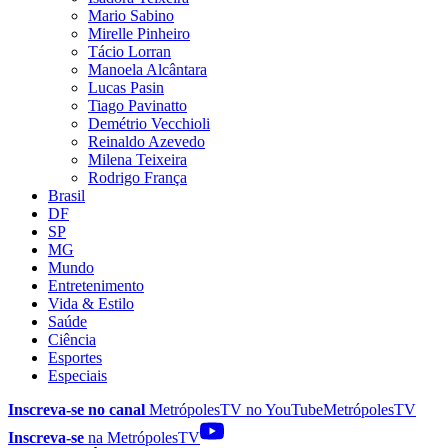
Mario Sabino
Mirelle Pinheiro
Tácio Lorran
Manoela Alcântara
Lucas Pasin
Tiago Pavinatto
Demétrio Vecchioli
Reinaldo Azevedo
Milena Teixeira
Rodrigo França
Brasil
DF
SP
MG
Mundo
Entretenimento
Vida & Estilo
Saúde
Ciência
Esportes
Especiais
Inscreva-se no canal
MetrópolesTV no
YouTube
MetrópolesTV
Inscreva-se
na MetrópolesTV