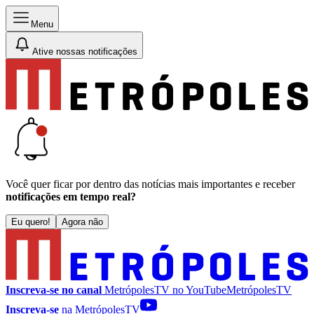
Menu
Ative nossas notificações
Você quer ficar por dentro das notícias mais importantes e receber
notificações em tempo real?
Eu quero!
Agora não
Inscreva-se no canal
MetrópolesTV no
YouTube
MetrópolesTV
Inscreva-se
na MetrópolesTV