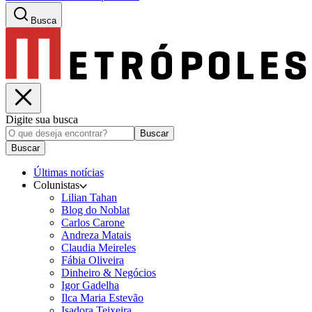
Busca
Digite sua busca
Buscar
Buscar
Últimas notícias
Colunistas
Lilian Tahan
Blog do Noblat
Carlos Carone
Andreza Matais
Claudia Meireles
Fábia Oliveira
Dinheiro & Negócios
Igor Gadelha
Ilca Maria Estevão
Isadora Teixeira