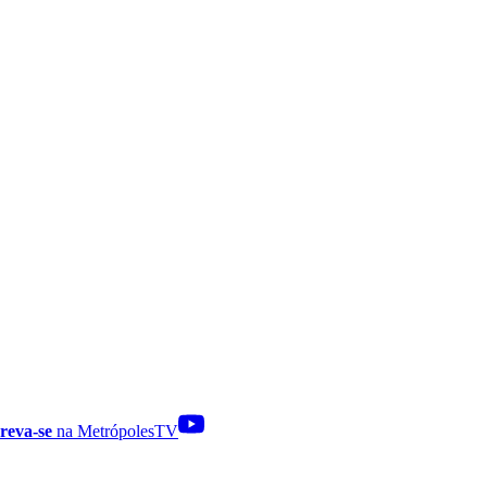
reva-se
na MetrópolesTV