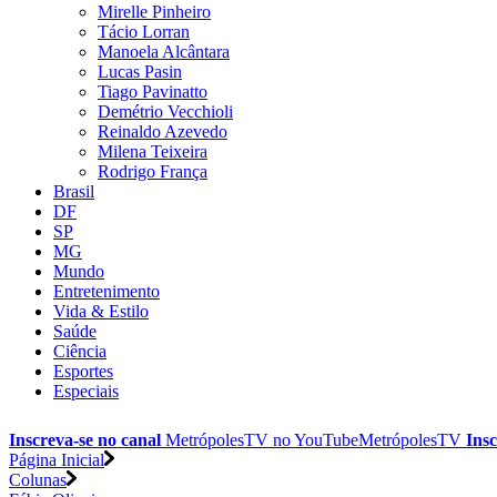
Mirelle Pinheiro
Tácio Lorran
Manoela Alcântara
Lucas Pasin
Tiago Pavinatto
Demétrio Vecchioli
Reinaldo Azevedo
Milena Teixeira
Rodrigo França
Brasil
DF
SP
MG
Mundo
Entretenimento
Vida & Estilo
Saúde
Ciência
Esportes
Especiais
Inscreva-se no canal
MetrópolesTV no
YouTube
MetrópolesTV
Insc
Página Inicial
Colunas