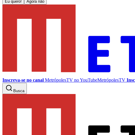
Eu quero!
Agora não
Inscreva-se no canal
MetrópolesTV no
YouTube
MetrópolesTV
Insc
Busca