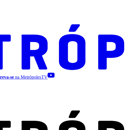
reva-se
na MetrópolesTV