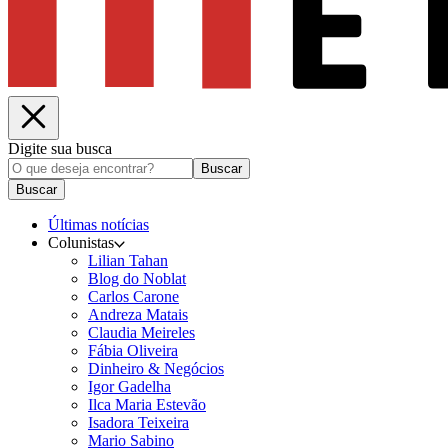
Digite sua busca
Buscar
Buscar
Últimas notícias
Colunistas
Lilian Tahan
Blog do Noblat
Carlos Carone
Andreza Matais
Claudia Meireles
Fábia Oliveira
Dinheiro & Negócios
Igor Gadelha
Ilca Maria Estevão
Isadora Teixeira
Mario Sabino