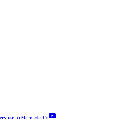
reva-se
na MetrópolesTV