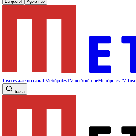
Eu quero!
Agora não
Inscreva-se no canal
MetrópolesTV no
YouTube
MetrópolesTV
Insc
Busca