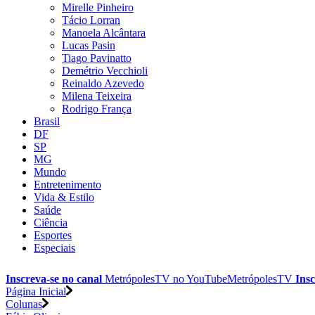
Mirelle Pinheiro
Tácio Lorran
Manoela Alcântara
Lucas Pasin
Tiago Pavinatto
Demétrio Vecchioli
Reinaldo Azevedo
Milena Teixeira
Rodrigo França
Brasil
DF
SP
MG
Mundo
Entretenimento
Vida & Estilo
Saúde
Ciência
Esportes
Especiais
Inscreva-se no canal
MetrópolesTV no
YouTube
MetrópolesTV
Insc
Página Inicial
Colunas