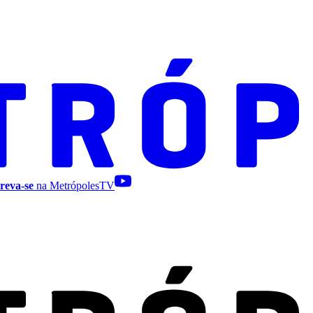
reva-se
na MetrópolesTV