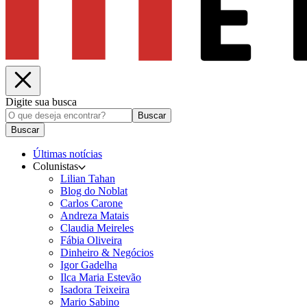
Digite sua busca
Buscar
Buscar
Últimas notícias
Colunistas
Lilian Tahan
Blog do Noblat
Carlos Carone
Andreza Matais
Claudia Meireles
Fábia Oliveira
Dinheiro & Negócios
Igor Gadelha
Ilca Maria Estevão
Isadora Teixeira
Mario Sabino